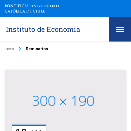
Instituto de Economía
keyboard_arrow_right
Inicio
Seminarios