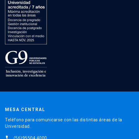
MESA CENTRAL
Teléfono para comunicarse con las distintas áreas de la
Universidad.
phone
(56)95504 4000