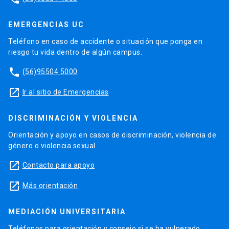
EMERGENCIAS UC
Teléfono en caso de accidente o situación que ponga en
riesgo tu vida dentro de algún campus.
phone
(56)95504 5000
launch
Ir al sitio de Emergencias
DISCRIMINACIÓN Y VIOLENCIA
Orientación y apoyo en casos de discriminación, violencia de
género o violencia sexual.
launch
Contacto para apoyo
launch
Más orientación
MEDIACIÓN UNIVERSITARIA
Teléfonos para orientación y consejo si se ha vulnerado