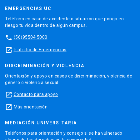
EMERGENCIAS UC
Teléfono en caso de accidente o situación que ponga en
riesgo tu vida dentro de algún campus.
phone
(56)95504 5000
launch
Ir al sitio de Emergencias
DISCRIMINACIÓN Y VIOLENCIA
Orientación y apoyo en casos de discriminación, violencia de
género o violencia sexual.
launch
Contacto para apoyo
launch
Más orientación
MEDIACIÓN UNIVERSITARIA
Teléfonos para orientación y consejo si se ha vulnerado
alguno de tus derechos en la universidad.