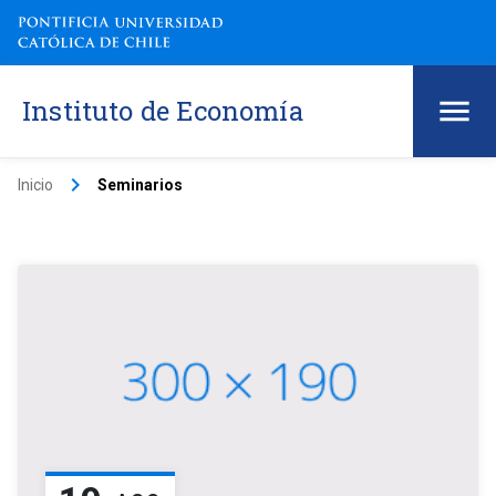
Instituto de Economía
keyboard_arrow_right
Inicio
Seminarios