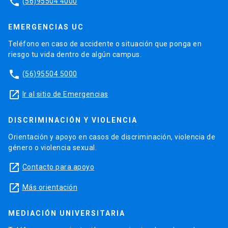
phone
(56)95504 4000
EMERGENCIAS UC
Teléfono en caso de accidente o situación que ponga en
riesgo tu vida dentro de algún campus.
phone
(56)95504 5000
launch
Ir al sitio de Emergencias
DISCRIMINACIÓN Y VIOLENCIA
Orientación y apoyo en casos de discriminación, violencia de
género o violencia sexual.
launch
Contacto para apoyo
launch
Más orientación
MEDIACIÓN UNIVERSITARIA