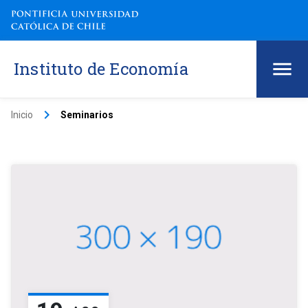
Instituto de Economía
keyboard_arrow_right
Inicio
Seminarios