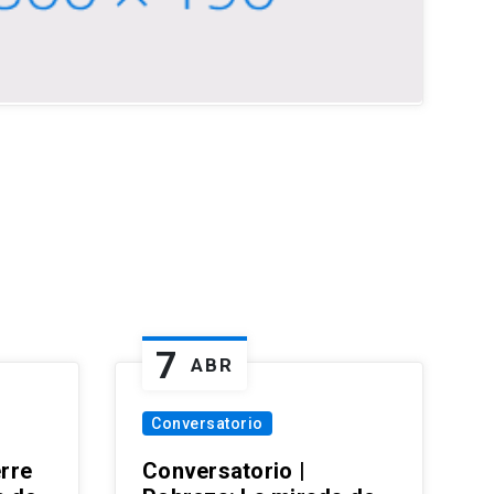
7
ABR
Conversatorio
erre
Conversatorio |