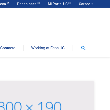
teca
Donaciones
Mi Portal UC
Correo
arrow_drop_down
search
Contacto
Working at Econ UC