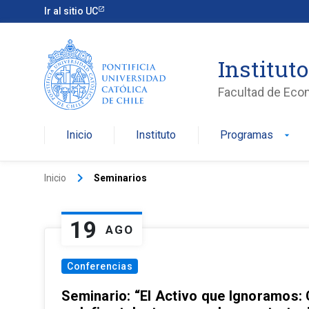
Ir al sitio UC
Institut
Facultad de Eco
Inicio
Instituto
Programas
arrow_drop_down
keyboard_arrow_right
Inicio
Seminarios
19
AGO
Conferencias
Seminario: “El Activo que Ignoramos: