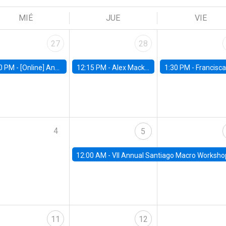
MIÉ
JUE
VIE
27
28
0 PM -
[Online] Ana Tur Prats, UC Merced
12:15 PM -
Alex Mackay, Harvard Business School
1:30 PM -
Francisca Torrealba, estudiante de Doctorado en Ec
4
5
12:00 AM -
VII Annual Santiago Macro Worksho
11
12