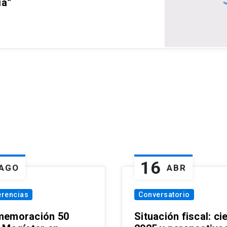
ia”
16
AGO
ABR
erencias
Conversatorio
emoración 50
Situación fiscal: ci