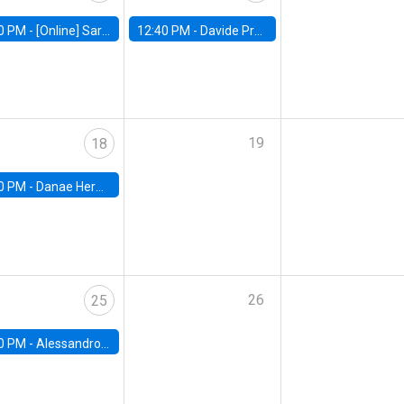
0 PM -
[Online] Sarah Armitage, Boston University
12:40 PM -
Davide Proserpio, Marshall School of Business
19
18
0 PM -
Danae Hernandez-Cortes, Arizona State
26
25
0 PM -
Alessandro Chiari, Charles University