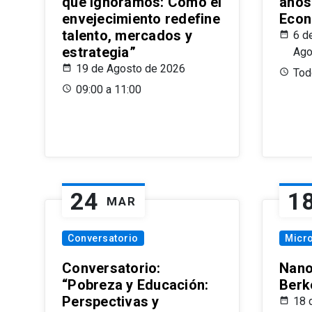
que Ignoramos: Cómo el
años
envejecimiento redefine
Econ
talento, mercados y
6 d
estrategia”
Ago
19 de Agosto de 2026
Todo
09:00 a 11:00
24
1
MAR
Conversatorio
Micr
Conversatorio:
Nano
“Pobreza y Educación:
Berk
Perspectivas y
18 