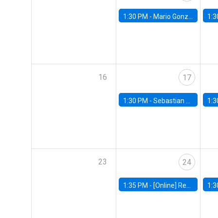
1:30 PM -
Mario González, Banco Central de Chile
1:3
16
17
1:30 PM -
Sebastian Claro, Universidad de Los Andes
1:3
23
24
1:35 PM -
[Online] Renata Narita, PUC Rio
1:3