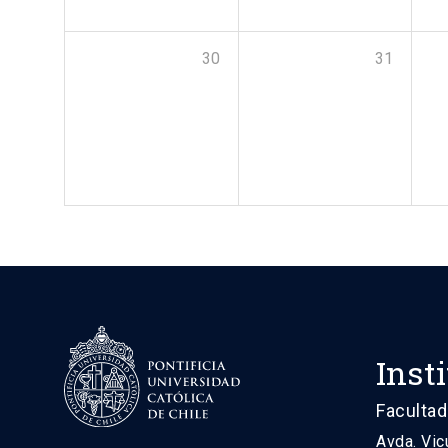
30
31
Inst
Facultad
Avda. Vic