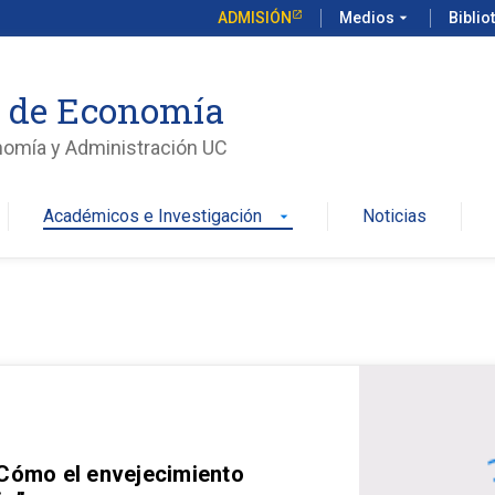
ADMISIÓN
Medios
arrow_drop_down
Biblio
o de Economía
nomía y Administración UC
Académicos e Investigación
Noticias
arrow_drop_down
 Cómo el envejecimiento