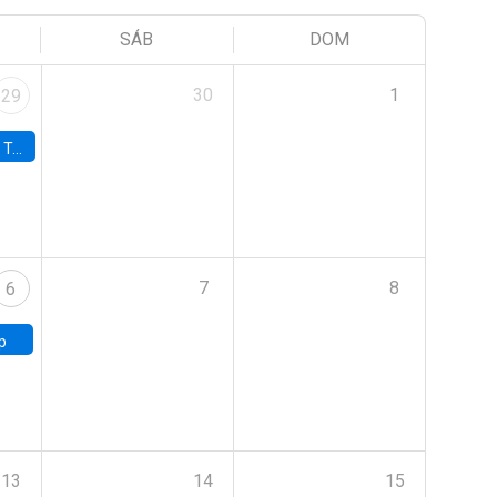
SÁB
DOM
30
1
29
onomía UC
7
8
6
p
13
14
15