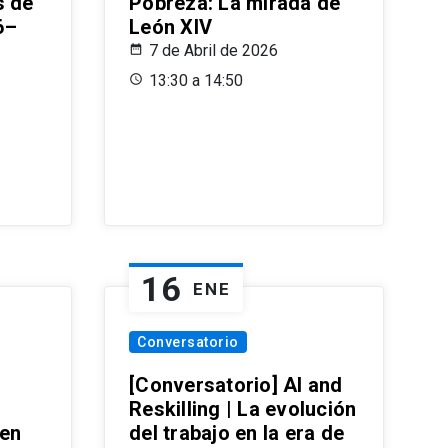
s de
Pobreza: La mirada de
6–
León XIV
7 de Abril de 2026
13:30 a 14:50
16
ENE
Conversatorio
[Conversatorio] AI and
Reskilling | La evolución
 en
del trabajo en la era de