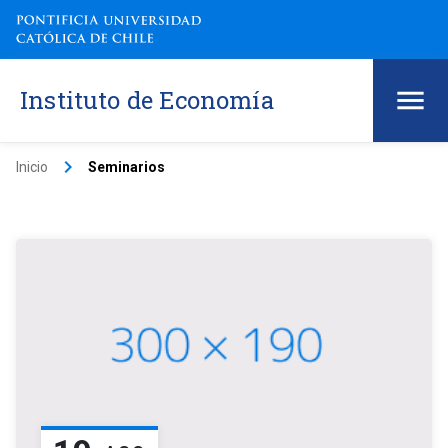
Instituto de Economía
keyboard_arrow_right
Inicio
Seminarios