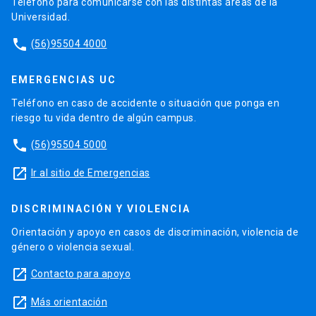
Teléfono para comunicarse con las distintas áreas de la
Universidad.
phone
(56)95504 4000
EMERGENCIAS UC
Teléfono en caso de accidente o situación que ponga en
riesgo tu vida dentro de algún campus.
phone
(56)95504 5000
launch
Ir al sitio de Emergencias
DISCRIMINACIÓN Y VIOLENCIA
Orientación y apoyo en casos de discriminación, violencia de
género o violencia sexual.
launch
Contacto para apoyo
launch
Más orientación