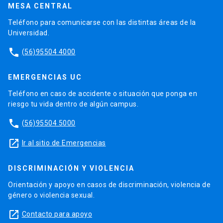
MESA CENTRAL
Teléfono para comunicarse con las distintas áreas de la
Universidad.
phone
(56)95504 4000
EMERGENCIAS UC
Teléfono en caso de accidente o situación que ponga en
riesgo tu vida dentro de algún campus.
phone
(56)95504 5000
launch
Ir al sitio de Emergencias
DISCRIMINACIÓN Y VIOLENCIA
Orientación y apoyo en casos de discriminación, violencia de
género o violencia sexual.
launch
Contacto para apoyo