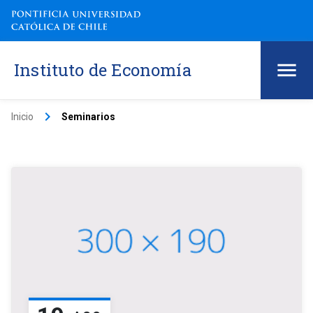
Instituto de Economía
keyboard_arrow_right
Inicio
Seminarios