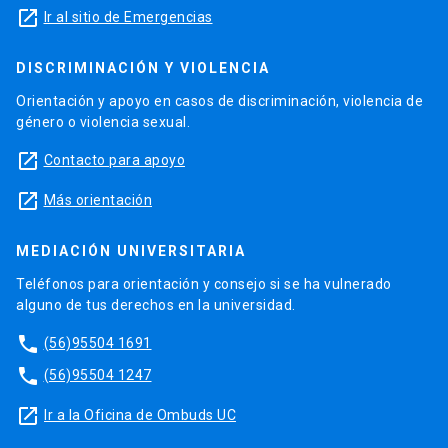
launch
Ir al sitio de Emergencias
DISCRIMINACIÓN Y VIOLENCIA
Orientación y apoyo en casos de discriminación, violencia de
género o violencia sexual.
launch
Contacto para apoyo
launch
Más orientación
MEDIACIÓN UNIVERSITARIA
Teléfonos para orientación y consejo si se ha vulnerado
alguno de tus derechos en la universidad.
phone
(56)95504 1691
phone
(56)95504 1247
launch
Ir a la Oficina de Ombuds UC