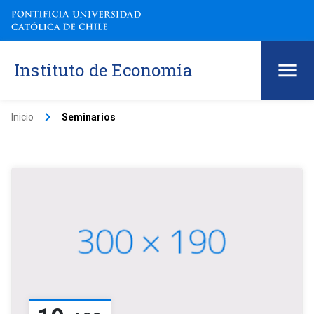
Instituto de Economía
keyboard_arrow_right
Inicio
Seminarios