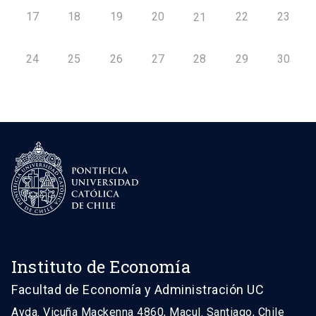
17
18
19
20
22
23
21
24
25
26
27
28
29
30
Instituto de Economía
Facultad de Economía y Administración UC
Avda. Vicuña Mackenna 4860, Macul. Santiago, Chile