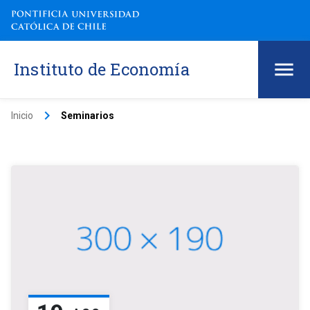
Instituto de Economía
keyboard_arrow_right
Inicio
Seminarios