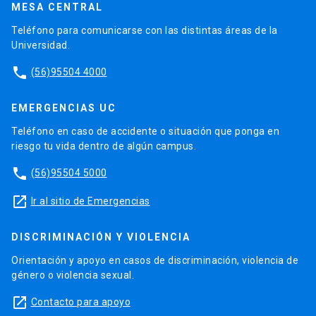
MESA CENTRAL
Teléfono para comunicarse con las distintas áreas de la
Universidad.
phone
(56)95504 4000
EMERGENCIAS UC
Teléfono en caso de accidente o situación que ponga en
riesgo tu vida dentro de algún campus.
phone
(56)95504 5000
launch
Ir al sitio de Emergencias
DISCRIMINACIÓN Y VIOLENCIA
Orientación y apoyo en casos de discriminación, violencia de
género o violencia sexual.
launch
Contacto para apoyo