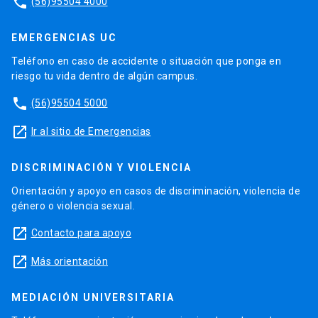
phone
(56)95504 4000
EMERGENCIAS UC
Teléfono en caso de accidente o situación que ponga en
riesgo tu vida dentro de algún campus.
phone
(56)95504 5000
launch
Ir al sitio de Emergencias
DISCRIMINACIÓN Y VIOLENCIA
Orientación y apoyo en casos de discriminación, violencia de
género o violencia sexual.
launch
Contacto para apoyo
launch
Más orientación
MEDIACIÓN UNIVERSITARIA