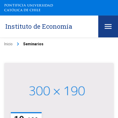
Instituto de Economía
keyboard_arrow_right
Inicio
Seminarios