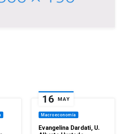
16
MAY
a
Macroeconomía
Evangelina Dardati, U.