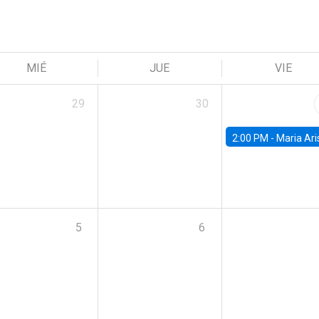
MIÉ
JUE
VIE
29
30
2:00 PM -
Maria Aristizabal-Ramirez, FED
5
6