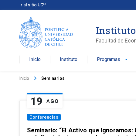
Ir al sitio UC
Institut
Facultad de Eco
Inicio
Instituto
Programas
arrow_drop_down
keyboard_arrow_right
Inicio
Seminarios
19
AGO
Conferencias
Seminario: “El Activo que Ignoramos: