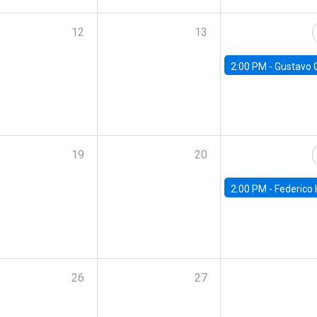
12
13
2:00 PM -
Gustavo González - Banco Central d
19
20
2:00 PM -
Federico Huneeus - Banco Central de C
26
27