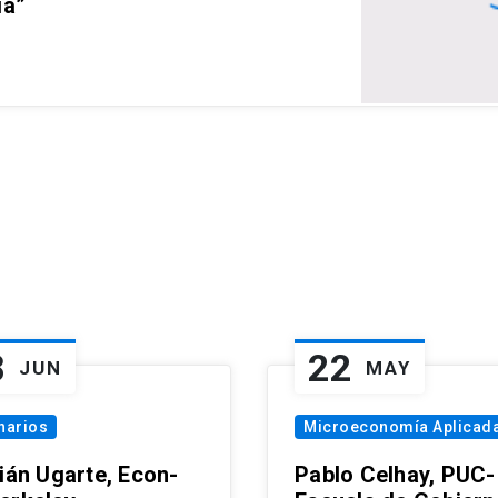
ia”
8
22
JUN
MAY
narios
Microeconomía Aplicad
tián Ugarte, Econ-
Pablo Celhay, PUC-