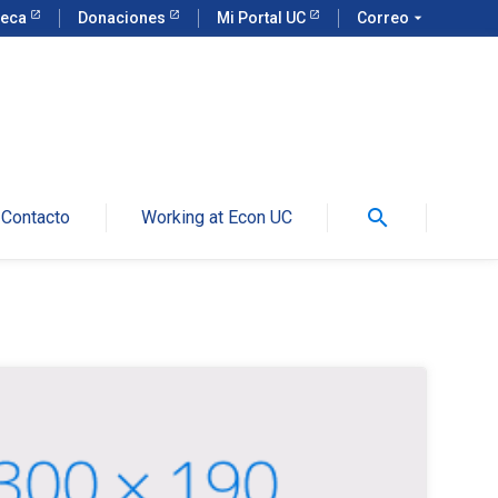
teca
Donaciones
Mi Portal UC
Correo
arrow_drop_down
search
Contacto
Working at Econ UC