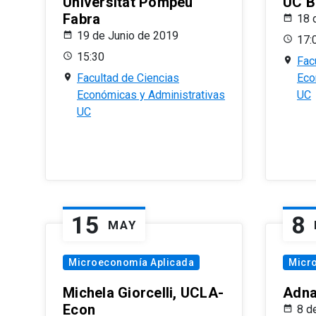
Universitat Pompeu
UC B
Fabra
18 
19 de Junio de 2019
17:
15:30
Fac
Facultad de Ciencias
Eco
Económicas y Administrativas
UC
UC
15
8
MAY
Microeconomía Aplicada
Micr
Michela Giorcelli, UCLA-
Adna
Econ
8 d