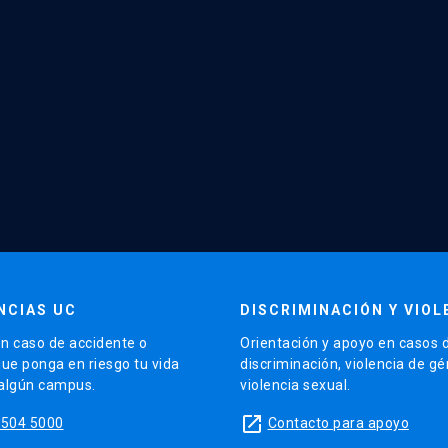
NCIAS UC
DISCRIMINACIÓN Y VIOL
n caso de accidente o
Orientación y apoyo en casos 
que ponga en riesgo tu vida
discriminación, violencia de g
 algún campus.
violencia sexual.
launch
5504 5000
Contacto para apoyo