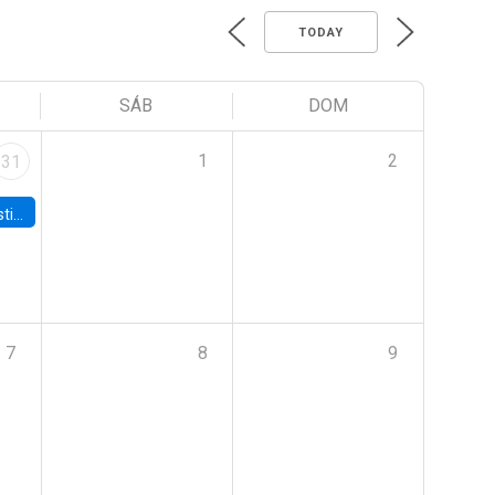
TODAY
SÁB
DOM
1
2
31
 Board
7
8
9