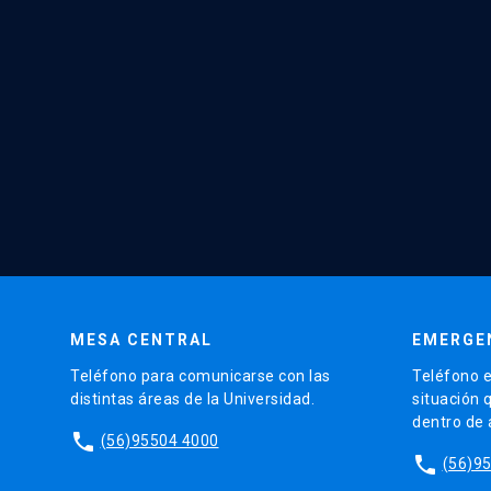
MESA CENTRAL
EMERGE
Teléfono para comunicarse con las
Teléfono e
distintas áreas de la Universidad.
situación 
dentro de
phone
(56)95504 4000
phone
(56)9