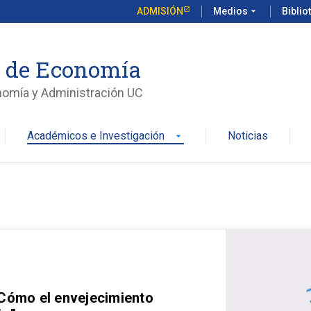
ADMISIÓN
Medios
arrow_drop_down
Biblio
o de Economía
nomía y Administración UC
Académicos e Investigación
Noticias
arrow_drop_down
 Cómo el envejecimiento