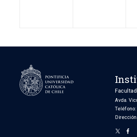
Inst
Facultad
Avda. Vic
Teléfono
Direcció