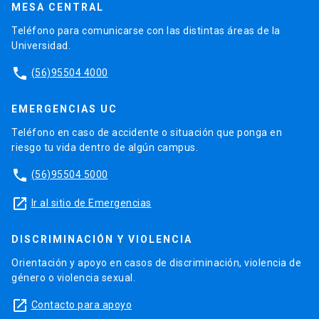
MESA CENTRAL
Teléfono para comunicarse con las distintas áreas de la
Universidad.
phone
(56)95504 4000
EMERGENCIAS UC
Teléfono en caso de accidente o situación que ponga en
riesgo tu vida dentro de algún campus.
phone
(56)95504 5000
launch
Ir al sitio de Emergencias
DISCRIMINACIÓN Y VIOLENCIA
Orientación y apoyo en casos de discriminación, violencia de
género o violencia sexual.
launch
Contacto para apoyo