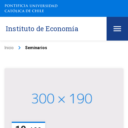
Instituto de Economía
keyboard_arrow_right
Inicio
Seminarios