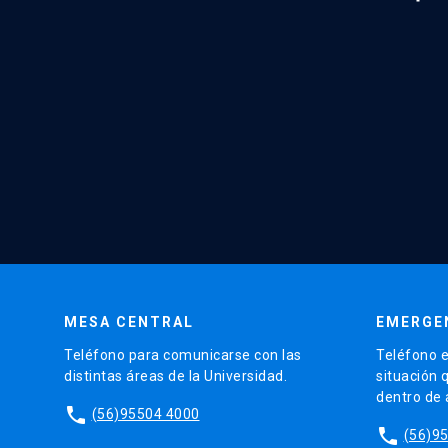
MESA CENTRAL
EMERGE
Teléfono para comunicarse con las
Teléfono e
distintas áreas de la Universidad.
situación 
dentro de
phone
(56)95504 4000
phone
(56)9