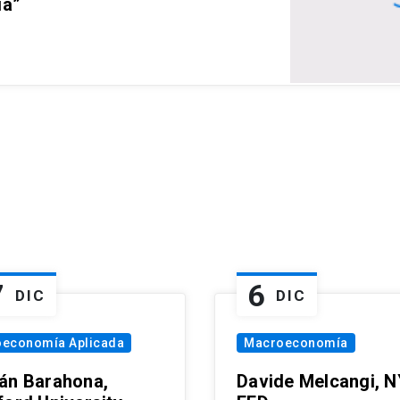
ia”
7
6
DIC
DIC
oeconomía Aplicada
Macroeconomía
án Barahona,
Davide Melcangi, N