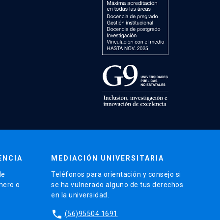
ENCIA
MEDIACIÓN UNIVERSITARIA
de
Teléfonos para orientación y consejo si
énero o
se ha vulnerado alguno de tus derechos
en la universidad.
phone
(56)95504 1691