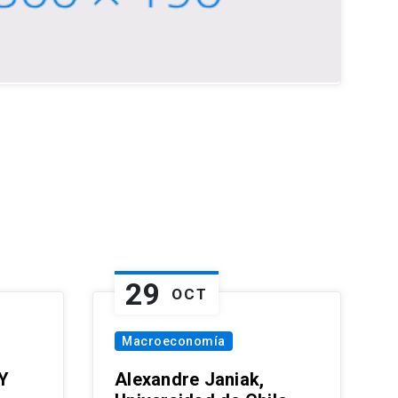
29
OCT
Macroeconomía
Y
Alexandre Janiak,