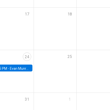
17
18
25
24
5 PM -
Evan Munro, Neyman Visiting Assistant Professor in the Department of Statistics at UC Berkeley
31
1