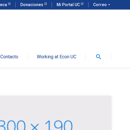
teca
Donaciones
Mi Portal UC
Correo
arrow_drop_down
search
Contacto
Working at Econ UC