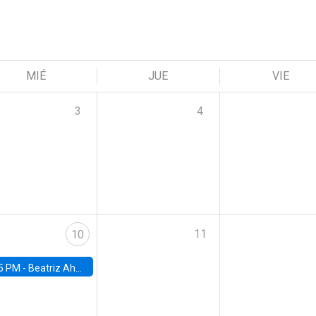
MIÉ
JUE
VIE
3
4
11
10
5 PM -
Beatriz Ahumada, PhD candidate, Universidad de Pittsburgh