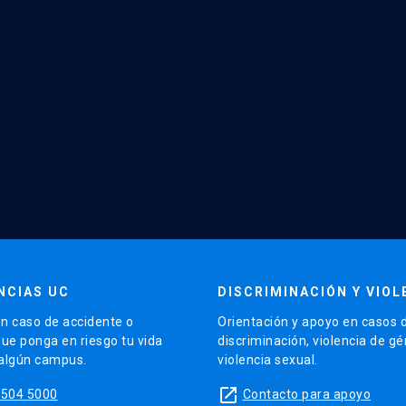
NCIAS UC
DISCRIMINACIÓN Y VIOL
n caso de accidente o
Orientación y apoyo en casos 
que ponga en riesgo tu vida
discriminación, violencia de g
 algún campus.
violencia sexual.
launch
5504 5000
Contacto para apoyo