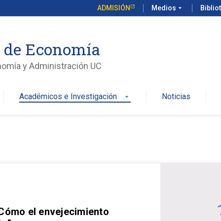
ADMISIÓN
Medios
arrow_drop_down
Biblio
o de Economía
nomía y Administración UC
Académicos e Investigación
Noticias
arrow_drop_down
 Cómo el envejecimiento