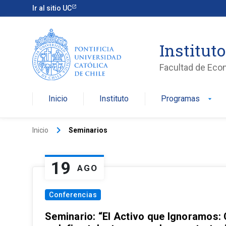
Ir al sitio UC
Institut
Facultad de Eco
Inicio
Instituto
Programas
arrow_drop_down
keyboard_arrow_right
Inicio
Seminarios
19
AGO
Conferencias
Seminario: “El Activo que Ignoramos: