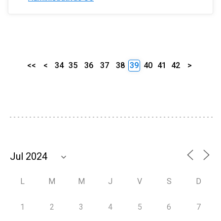
<<
<
34
35
36
37
38
39
40
41
42
>
L
M
M
J
V
S
D
1
2
3
4
5
6
7