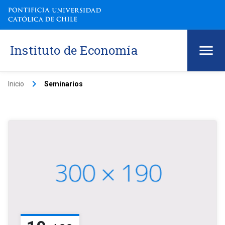
Instituto de Economía
keyboard_arrow_right
Inicio
Seminarios