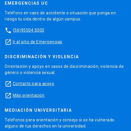
EMERGENCIAS UC
Teléfono en caso de accidente o situación que ponga en
riesgo tu vida dentro de algún campus.
phone
(56)95504 5000
launch
Ir al sitio de Emergencias
DISCRIMINACIÓN Y VIOLENCIA
Orientación y apoyo en casos de discriminación, violencia de
género o violencia sexual.
launch
Contacto para apoyo
launch
Más orientación
MEDIACIÓN UNIVERSITARIA
Teléfonos para orientación y consejo si se ha vulnerado
alguno de tus derechos en la universidad.