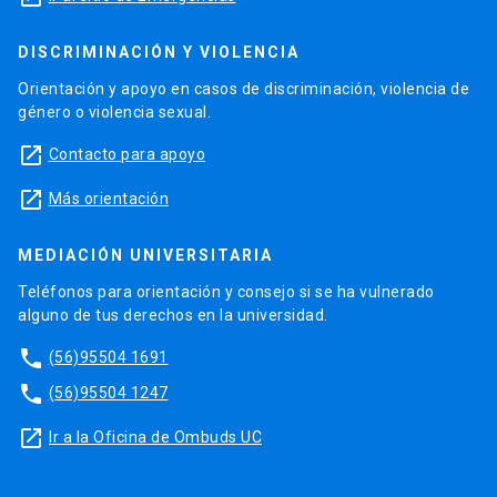
DISCRIMINACIÓN Y VIOLENCIA
Orientación y apoyo en casos de discriminación, violencia de
género o violencia sexual.
launch
Contacto para apoyo
launch
Más orientación
MEDIACIÓN UNIVERSITARIA
Teléfonos para orientación y consejo si se ha vulnerado
alguno de tus derechos en la universidad.
phone
(56)95504 1691
phone
(56)95504 1247
launch
Ir a la Oficina de Ombuds UC