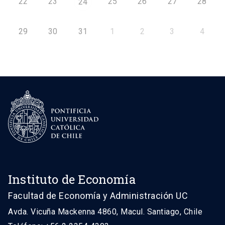
22
23
25
26
27
28
24
29
30
31
1
2
3
4
Instituto de Economía
Facultad de Economía y Administración UC
Avda. Vicuña Mackenna 4860, Macul. Santiago, Chile