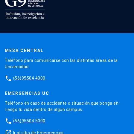
MESA CENTRAL
Teléfono para comunicarse con las distintas áreas de la
Universidad.
phone
(56)95504 4000
EMERGENCIAS UC
Teléfono en caso de accidente o situación que ponga en
riesgo tu vida dentro de algún campus.
phone
(56)95504 5000
launch
Ir al sitio de Emergencias