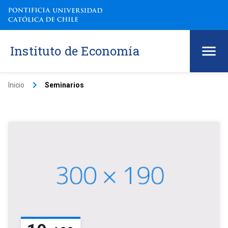
Instituto de Economía
keyboard_arrow_right
Inicio
Seminarios