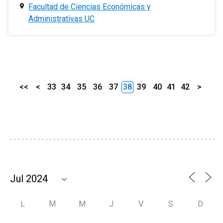
Facultad de Ciencias Económicas y
Administrativas UC
<<
<
33
34
35
36
37
38
39
40
41
42
>
L
M
M
J
V
S
D