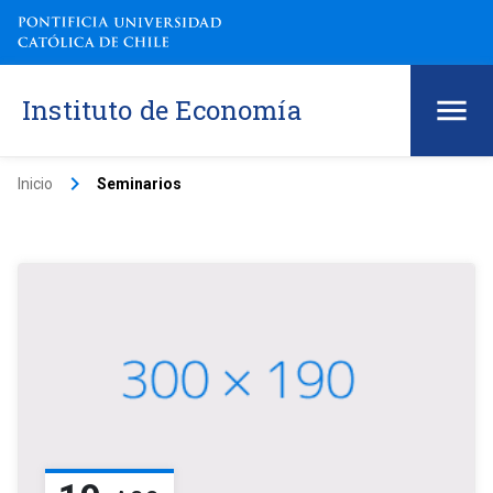
Instituto de Economía
keyboard_arrow_right
Inicio
Seminarios