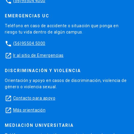
phone
(56)95504 4000
EMERGENCIAS UC
Teléfono en caso de accidente o situación que ponga en
riesgo tu vida dentro de algún campus.
phone
(56)95504 5000
launch
Ir al sitio de Emergencias
DISCRIMINACIÓN Y VIOLENCIA
Orientación y apoyo en casos de discriminación, violencia de
género o violencia sexual.
launch
Contacto para apoyo
launch
Más orientación
MEDIACIÓN UNIVERSITARIA