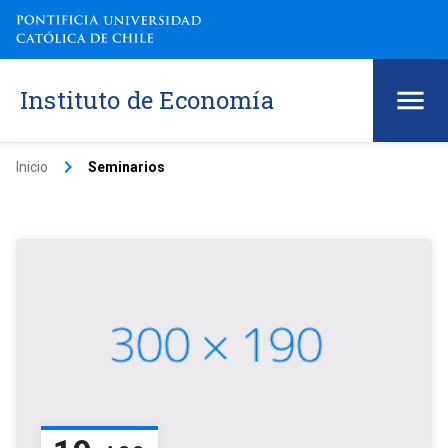
Instituto de Economía
keyboard_arrow_right
Inicio
Seminarios