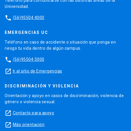
Teléfono para comunicarse con las distintas áreas de la
Universidad.
phone
(56)95504 4000
EMERGENCIAS UC
Teléfono en caso de accidente o situación que ponga en
riesgo tu vida dentro de algún campus.
phone
(56)95504 5000
launch
Ir al sitio de Emergencias
DISCRIMINACIÓN Y VIOLENCIA
Orientación y apoyo en casos de discriminación, violencia de
género o violencia sexual.
launch
Contacto para apoyo
launch
Más orientación