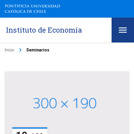
Instituto de Economía
keyboard_arrow_right
Inicio
Seminarios