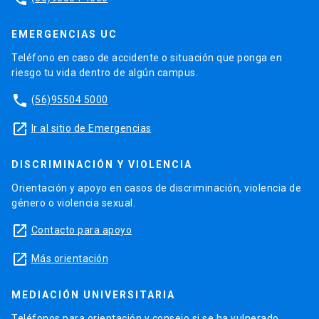
EMERGENCIAS UC
Teléfono en caso de accidente o situación que ponga en
riesgo tu vida dentro de algún campus.
phone
(56)95504 5000
launch
Ir al sitio de Emergencias
DISCRIMINACIÓN Y VIOLENCIA
Orientación y apoyo en casos de discriminación, violencia de
género o violencia sexual.
launch
Contacto para apoyo
launch
Más orientación
MEDIACIÓN UNIVERSITARIA
Teléfonos para orientación y consejo si se ha vulnerado