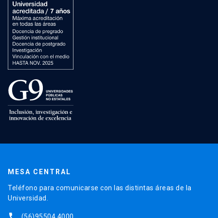
MESA CENTRAL
Teléfono para comunicarse con las distintas áreas de la
Universidad.
phone
(56)95504 4000