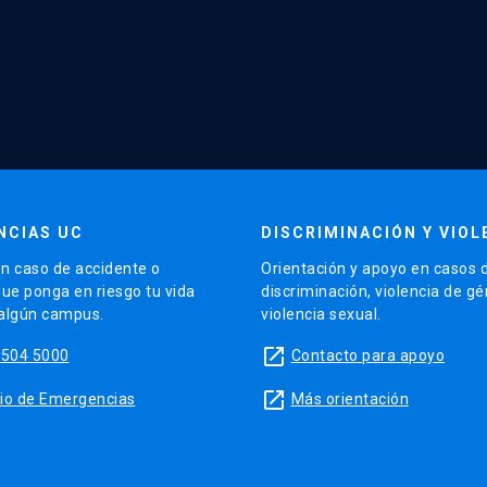
NCIAS UC
DISCRIMINACIÓN Y VIOL
n caso de accidente o
Orientación y apoyo en casos 
que ponga en riesgo tu vida
discriminación, violencia de g
 algún campus.
violencia sexual.
launch
5504 5000
Contacto para apoyo
launch
sitio de Emergencias
Más orientación