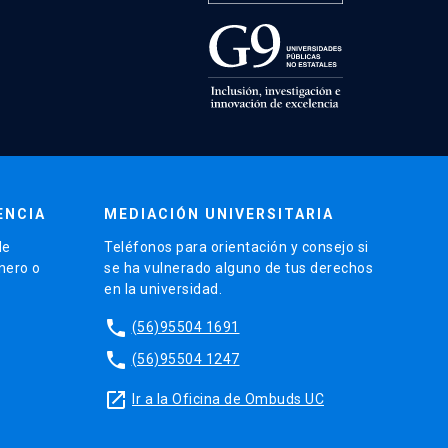
ENCIA
MEDIACIÓN UNIVERSITARIA
de
Teléfonos para orientación y consejo si
énero o
se ha vulnerado alguno de tus derechos
en la universidad.
phone
(56)95504 1691
phone
(56)95504 1247
launch
Ir a la Oficina de Ombuds UC