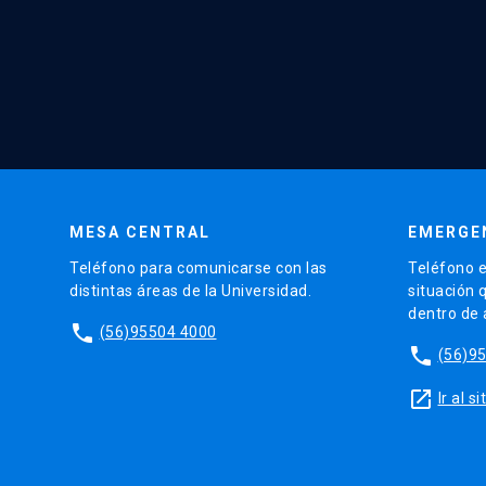
MESA CENTRAL
EMERGE
Teléfono para comunicarse con las
Teléfono e
distintas áreas de la Universidad.
situación 
dentro de
phone
(56)95504 4000
phone
(56)9
launch
Ir al 