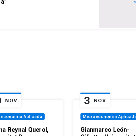
ia”
0
3
NOV
NOV
oeconomía Aplicada
Microeconomía Aplicad
ha Reynal Querol,
Gianmarco León-