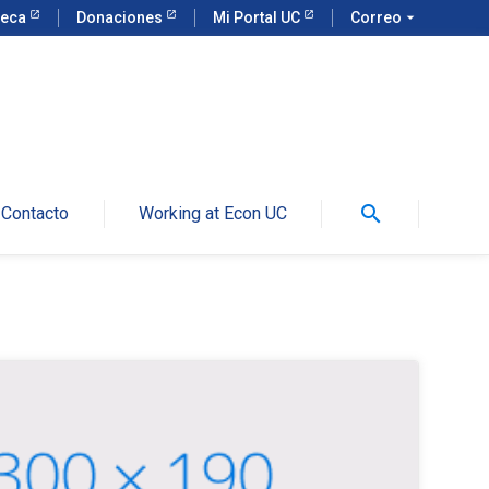
teca
Donaciones
Mi Portal UC
Correo
arrow_drop_down
search
Contacto
Working at Econ UC