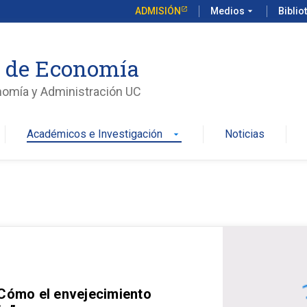
ADMISIÓN
Medios
arrow_drop_down
Biblio
o de Economía
nomía y Administración UC
Académicos e Investigación
Noticias
arrow_drop_down
 Cómo el envejecimiento