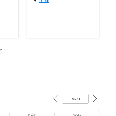
Zoom
>
TODAY
SÁB
DOM