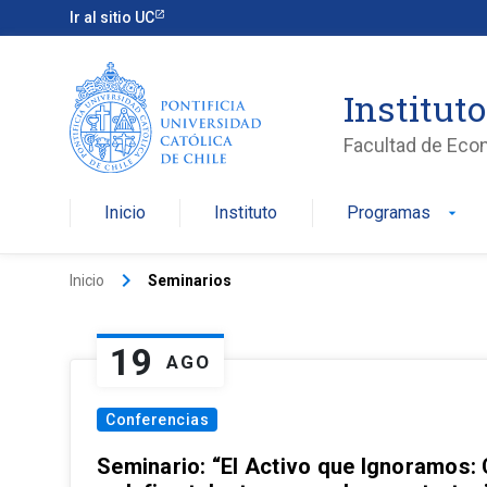
Ir al sitio UC
Institut
Facultad de Eco
Inicio
Instituto
Programas
arrow_drop_down
keyboard_arrow_right
Inicio
Seminarios
19
AGO
Conferencias
Seminario: “El Activo que Ignoramos: