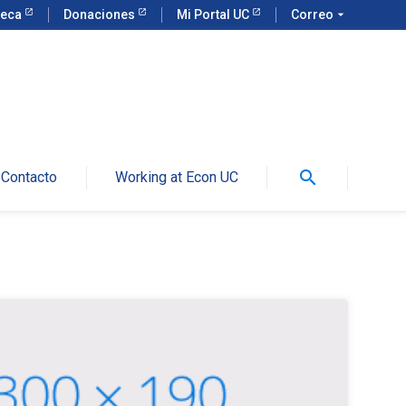
teca
Donaciones
Mi Portal UC
Correo
arrow_drop_down
search
Contacto
Working at Econ UC