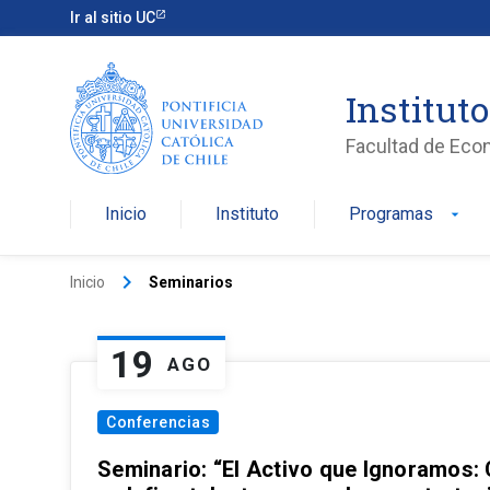
Ir al sitio UC
Institut
Facultad de Eco
Inicio
Instituto
Programas
arrow_drop_down
keyboard_arrow_right
Inicio
Seminarios
19
AGO
Conferencias
Seminario: “El Activo que Ignoramos: