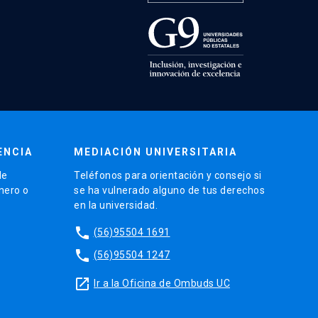
ENCIA
MEDIACIÓN UNIVERSITARIA
de
Teléfonos para orientación y consejo si
énero o
se ha vulnerado alguno de tus derechos
en la universidad.
phone
(56)95504 1691
phone
(56)95504 1247
launch
Ir a la Oficina de Ombuds UC