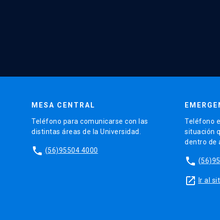
MESA CENTRAL
EMERGE
Teléfono para comunicarse con las
Teléfono e
distintas áreas de la Universidad.
situación 
dentro de
phone
(56)95504 4000
phone
(56)9
launch
Ir al 