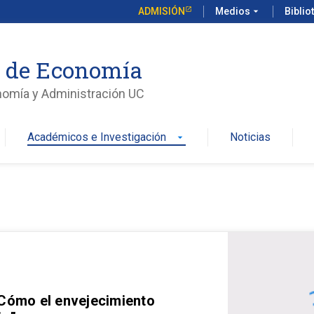
ADMISIÓN
Medios
arrow_drop_down
Biblio
o de Economía
nomía y Administración UC
Académicos e Investigación
Noticias
arrow_drop_down
 Cómo el envejecimiento