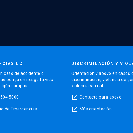
NCIAS UC
DISCRIMINACIÓN Y VIOL
n caso de accidente o
Orientación y apoyo en casos 
que ponga en riesgo tu vida
discriminación, violencia de g
 algún campus.
violencia sexual.
launch
5504 5000
Contacto para apoyo
launch
sitio de Emergencias
Más orientación