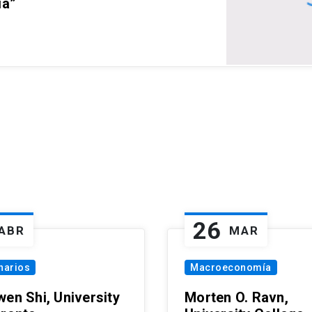
ia”
26
ABR
MAR
narios
Macroeconomía
wen Shi, University
Morten O. Ravn,