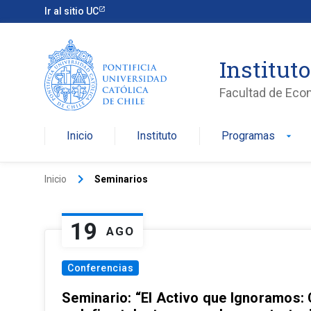
Ir al sitio UC
Institut
Facultad de Eco
Inicio
Instituto
Programas
arrow_drop_down
keyboard_arrow_right
Inicio
Seminarios
19
AGO
Conferencias
Seminario: “El Activo que Ignoramos: