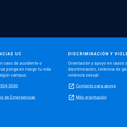
NCIAS UC
DISCRIMINACIÓN Y VIOL
n caso de accidente o
Orientación y apoyo en casos 
que ponga en riesgo tu vida
discriminación, violencia de g
 algún campus.
violencia sexual.
launch
5504 5000
Contacto para apoyo
launch
sitio de Emergencias
Más orientación