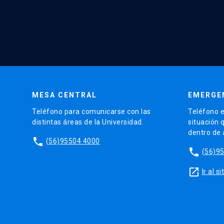
MESA CENTRAL
EMERGE
Teléfono para comunicarse con las
Teléfono e
distintas áreas de la Universidad.
situación 
dentro de
phone
(56)95504 4000
phone
(56)9
launch
Ir al 