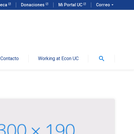
teca
Donaciones
Mi Portal UC
Correo
arrow_drop_down
search
Contacto
Working at Econ UC