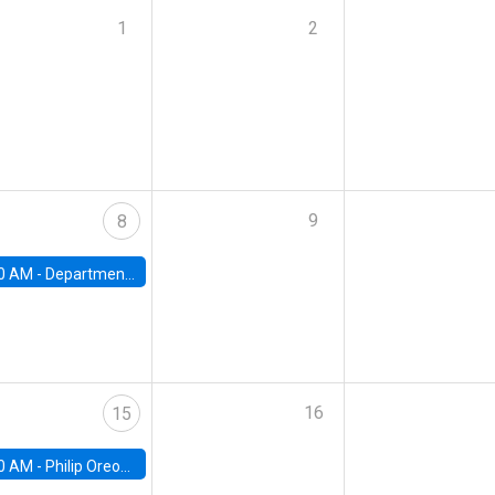
1
2
9
8
0 AM -
Department Seminar: James Robinson
16
15
0 AM -
Philip Oreopolous, University of Toronto