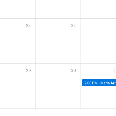
22
23
29
30
2:00 PM -
Maria Aristizabal-Ramirez, FED