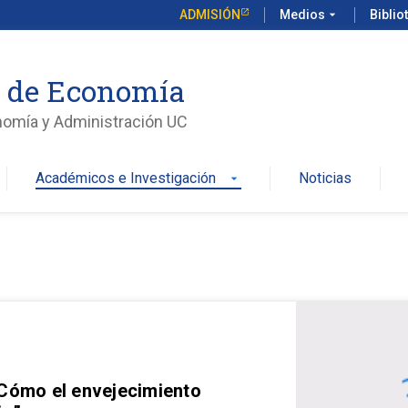
ADMISIÓN
Medios
arrow_drop_down
Biblio
o de Economía
nomía y Administración UC
Académicos e Investigación
Noticias
arrow_drop_down
 Cómo el envejecimiento