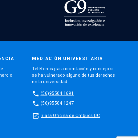
ENCIA
MEDIACIÓN UNIVERSITARIA
de
Teléfonos para orientación y consejo si
énero o
se ha vulnerado alguno de tus derechos
en la universidad.
phone
(56)95504 1691
phone
(56)95504 1247
launch
Ir a la Oficina de Ombuds UC