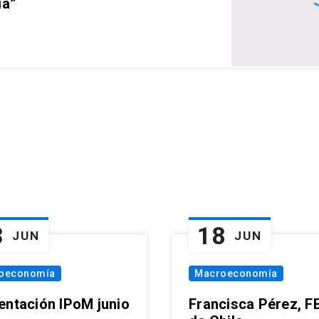
ia”
3
18
JUN
JUN
oeconomía
Macroeconomía
entación IPoM junio
Francisca Pérez, F