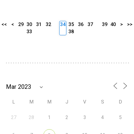
<<
<
29
30
31
32
34
35
36
37
39
40
>
>>
33
38
L
M
M
J
V
S
D
27
28
1
2
3
4
5