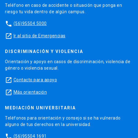
Teléfono en caso de accidente o situación que ponga en
riesgo tu vida dentro de algún campus.
phone
(56)95504 5000
launch
Ir al sitio de Emergencias
DISCRIMINACIÓN Y VIOLENCIA
Orientación y apoyo en casos de discriminación, violencia de
género o violencia sexual.
launch
Contacto para apoyo
launch
Más orientación
MEDIACIÓN UNIVERSITARIA
Teléfonos para orientación y consejo si se ha vulnerado
alguno de tus derechos en la universidad.
phone
(56)95504 1691