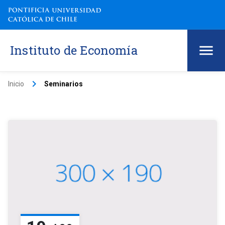
Instituto de Economía
keyboard_arrow_right
Inicio
Seminarios