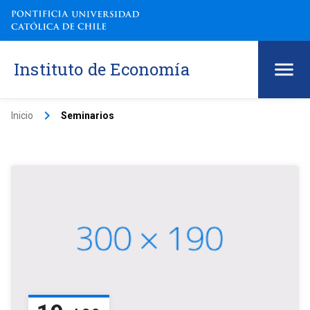
Instituto de Economía
keyboard_arrow_right
Inicio
Seminarios