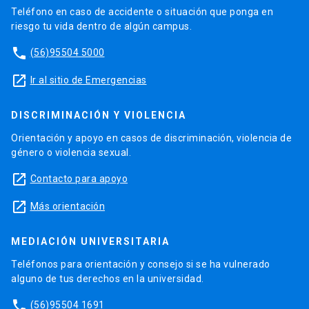
Teléfono en caso de accidente o situación que ponga en
riesgo tu vida dentro de algún campus.
phone
(56)95504 5000
launch
Ir al sitio de Emergencias
DISCRIMINACIÓN Y VIOLENCIA
Orientación y apoyo en casos de discriminación, violencia de
género o violencia sexual.
launch
Contacto para apoyo
launch
Más orientación
MEDIACIÓN UNIVERSITARIA
Teléfonos para orientación y consejo si se ha vulnerado
alguno de tus derechos en la universidad.
phone
(56)95504 1691