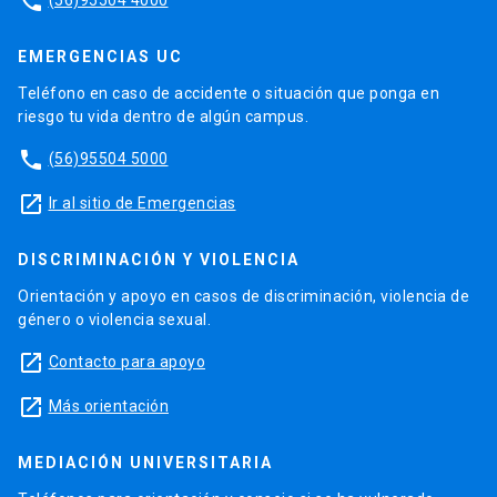
phone
EMERGENCIAS UC
Teléfono en caso de accidente o situación que ponga en
riesgo tu vida dentro de algún campus.
phone
(56)95504 5000
launch
Ir al sitio de Emergencias
DISCRIMINACIÓN Y VIOLENCIA
Orientación y apoyo en casos de discriminación, violencia de
género o violencia sexual.
launch
Contacto para apoyo
launch
Más orientación
MEDIACIÓN UNIVERSITARIA