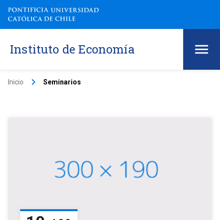
Instituto de Economía
keyboard_arrow_right
Inicio
Seminarios