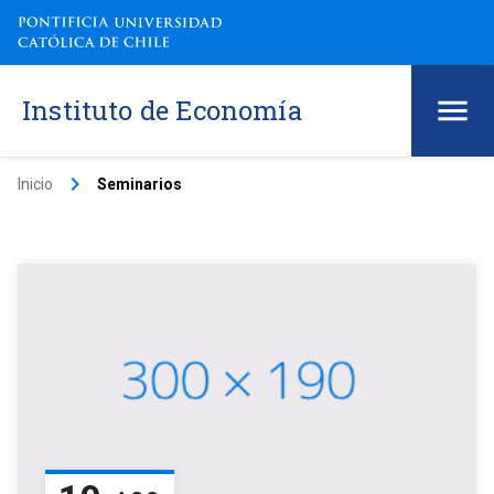
Instituto de Economía
keyboard_arrow_right
Inicio
Seminarios