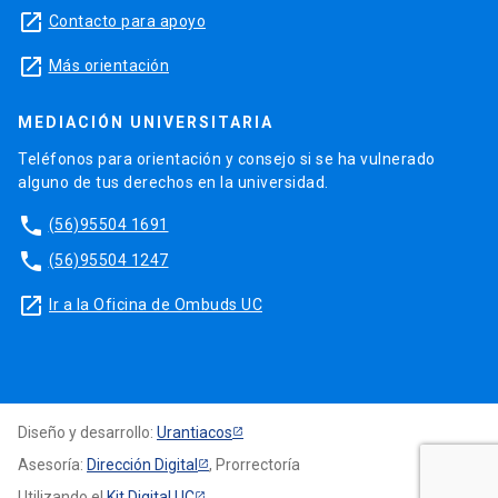
launch
Contacto para apoyo
launch
Más orientación
MEDIACIÓN UNIVERSITARIA
Teléfonos para orientación y consejo si se ha vulnerado
alguno de tus derechos en la universidad.
phone
(56)95504 1691
phone
(56)95504 1247
launch
Ir a la Oficina de Ombuds UC
Diseño y desarrollo:
Urantiacos
Asesoría:
Dirección Digital
, Prorrectoría
Utilizando el
Kit Digital UC