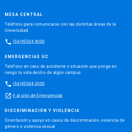
MESA CENTRAL
Teléfono para comunicarse con las distintas áreas de la
Universidad.
phone
(56)95504 4000
EMERGENCIAS UC
Teléfono en caso de accidente o situación que ponga en
riesgo tu vida dentro de algún campus.
phone
(56)95504 5000
launch
Ir al sitio de Emergencias
DISCRIMINACIÓN Y VIOLENCIA
Orientación y apoyo en casos de discriminación, violencia de
género o violencia sexual.