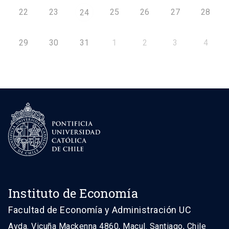
22
23
25
26
27
28
24
29
30
31
1
2
3
4
Instituto de Economía
Facultad de Economía y Administración UC
Avda. Vicuña Mackenna 4860, Macul. Santiago, Chile