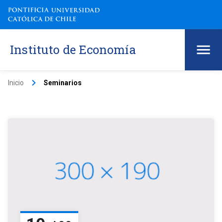
Instituto de Economía
keyboard_arrow_right
Inicio
Seminarios