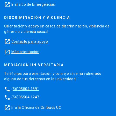
launch
Ir al sitio de Emergencias
DISCRIMINACIÓN Y VIOLENCIA
Orientación y apoyo en casos de discriminación, violencia de
género o violencia sexual.
launch
Contacto para apoyo
launch
Más orientación
MEDIACIÓN UNIVERSITARIA
Teléfonos para orientación y consejo si se ha vulnerado
alguno de tus derechos en la universidad.
phone
(56)95504 1691
phone
(56)95504 1247
launch
Ir a la Oficina de Ombuds UC