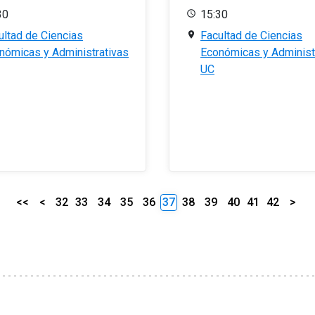
30
15:30
ultad de Ciencias
Facultad de Ciencias
nómicas y Administrativas
Económicas y Administ
UC
<<
<
32
33
34
35
36
37
38
39
40
41
42
>