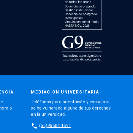
ENCIA
MEDIACIÓN UNIVERSITARIA
de
Teléfonos para orientación y consejo si
énero o
se ha vulnerado alguno de tus derechos
en la universidad.
phone
(56)95504 1691