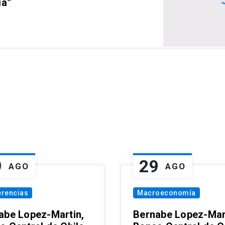
ia”
9
29
AGO
AGO
erencias
Macroeconomía
abe Lopez-Martin,
Bernabe Lopez-Mar