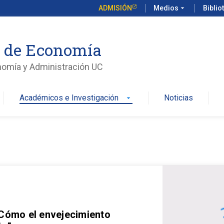
ADMISIÓN
Medios
arrow_drop_down
Biblio
o de Economía
nomía y Administración UC
Académicos e Investigación
Noticias
arrow_drop_down
 Cómo el envejecimiento