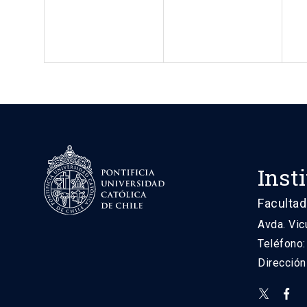
Inst
Facultad
Avda. Vic
Teléfono
Direcció