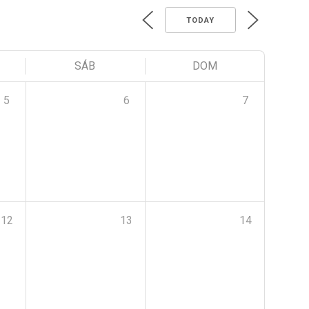
TODAY
SÁB
DOM
5
6
7
12
13
14