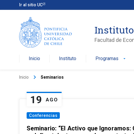
Ir al sitio UC
Institut
Facultad de Eco
Inicio
Instituto
Programas
arrow_drop_down
keyboard_arrow_right
Inicio
Seminarios
19
AGO
Conferencias
Seminario: “El Activo que Ignoramos: