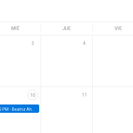
MIÉ
JUE
VIE
3
4
11
10
5 PM -
Beatriz Ahumada, PhD candidate, Universidad de Pittsburgh