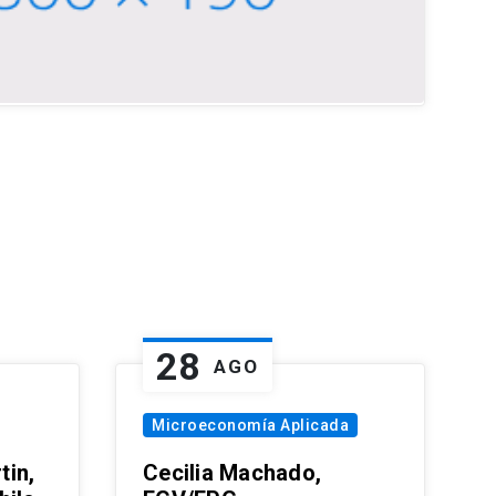
28
AGO
Microeconomía Aplicada
tin,
Cecilia Machado,