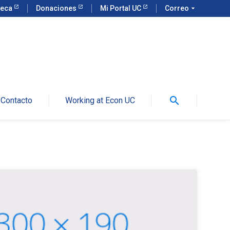
teca
Donaciones
Mi Portal UC
Correo
arrow_drop_down
search
Contacto
Working at Econ UC