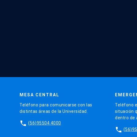
MESA CENTRAL
EMERGE
Teléfono para comunicarse con las
Teléfono e
distintas áreas de la Universidad.
situación 
dentro de
phone
(56)95504 4000
phone
(56)9