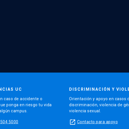
NCIAS UC
DISCRIMINACIÓN Y VIOL
n caso de accidente o
Orientación y apoyo en casos 
que ponga en riesgo tu vida
discriminación, violencia de g
 algún campus.
violencia sexual.
launch
5504 5000
Contacto para apoyo