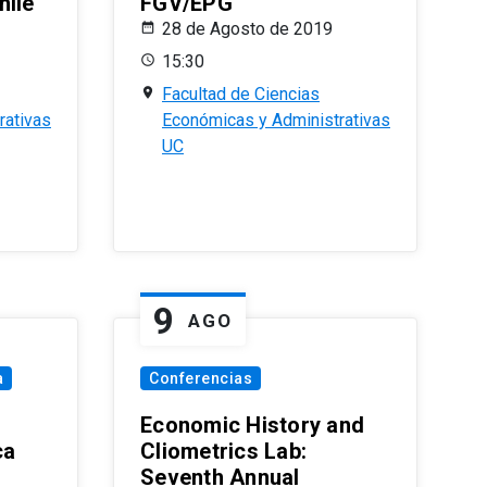
hile
FGV/EPG
28 de Agosto de 2019
15:30
Facultad de Ciencias
rativas
Económicas y Administrativas
UC
9
AGO
a
Conferencias
Economic History and
ca
Cliometrics Lab:
Seventh Annual