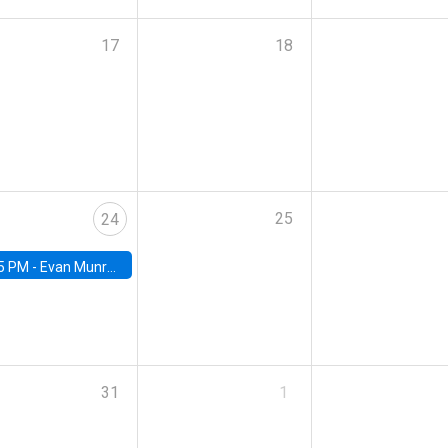
17
18
25
24
5 PM -
Evan Munro, Neyman Visiting Assistant Professor in the Department of Statistics at UC Berkeley
31
1