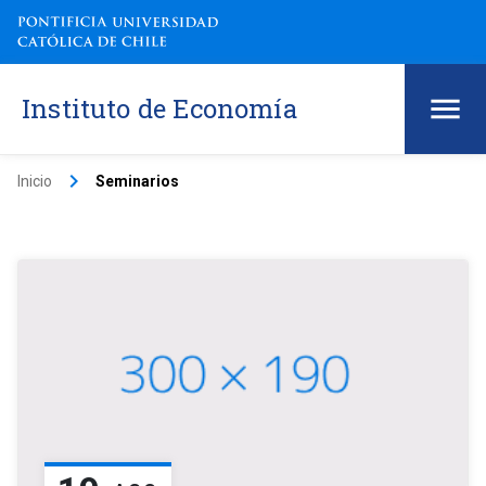
Instituto de Economía
keyboard_arrow_right
Inicio
Seminarios