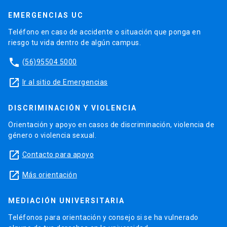
EMERGENCIAS UC
Teléfono en caso de accidente o situación que ponga en
riesgo tu vida dentro de algún campus.
phone
(56)95504 5000
launch
Ir al sitio de Emergencias
DISCRIMINACIÓN Y VIOLENCIA
Orientación y apoyo en casos de discriminación, violencia de
género o violencia sexual.
launch
Contacto para apoyo
launch
Más orientación
MEDIACIÓN UNIVERSITARIA
Teléfonos para orientación y consejo si se ha vulnerado