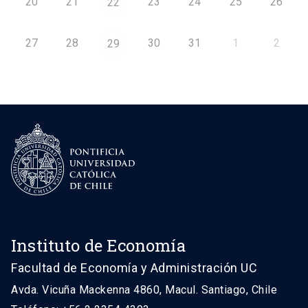
20
21
23
24
25
26
22
27
28
30
31
1
2
29
Instituto de Economía
Facultad de Economía y Administración UC
Avda. Vicuña Mackenna 4860, Macul. Santiago, Chile