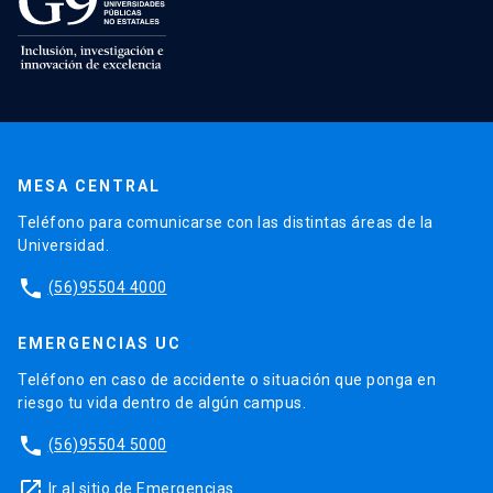
MESA CENTRAL
Teléfono para comunicarse con las distintas áreas de la
Universidad.
phone
(56)95504 4000
EMERGENCIAS UC
Teléfono en caso de accidente o situación que ponga en
riesgo tu vida dentro de algún campus.
phone
(56)95504 5000
launch
Ir al sitio de Emergencias