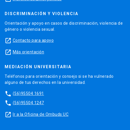
DISCRIMINACIÓN Y VIOLENCIA
Orientación y apoyo en casos de discriminación, violencia de
género o violencia sexual.
launch
Contacto para apoyo
launch
Más orientación
MEDIACIÓN UNIVERSITARIA
Teléfonos para orientación y consejo si se ha vulnerado
alguno de tus derechos en la universidad.
phone
(56)95504 1691
phone
(56)95504 1247
launch
Ir a la Oficina de Ombuds UC