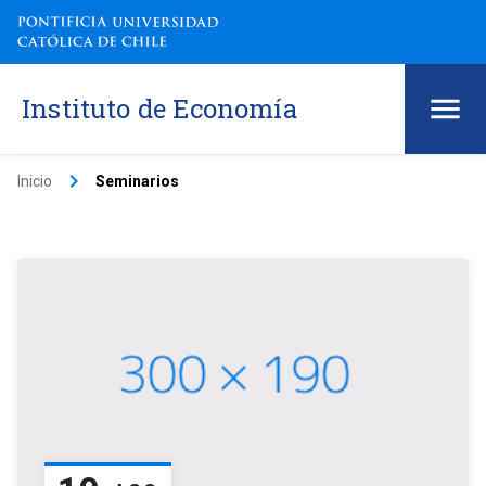
Instituto de Economía
keyboard_arrow_right
Inicio
Seminarios