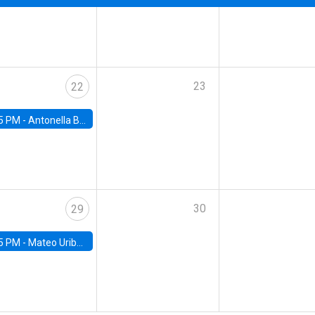
23
22
5 PM -
Antonella Bancalari, Institute for Fiscal Studies (IFS) and Research Associate at University College London (UCL)
30
29
5 PM -
Mateo Uribe-Castro, Universidad de los Andes (Colombia)