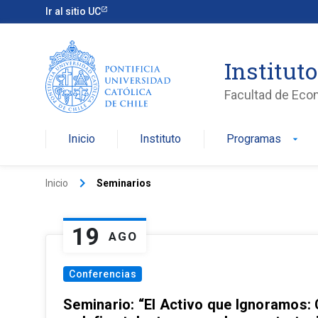
Ir al sitio UC
Institut
Facultad de Eco
Inicio
Instituto
Programas
arrow_drop_down
keyboard_arrow_right
Inicio
Seminarios
19
AGO
Conferencias
Seminario: “El Activo que Ignoramos: