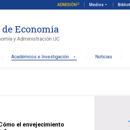
ADMISIÓN
Medios
arrow_drop_down
Biblio
o de Economía
nomía y Administración UC
Académicos e Investigación
Noticias
arrow_drop_down
 Cómo el envejecimiento