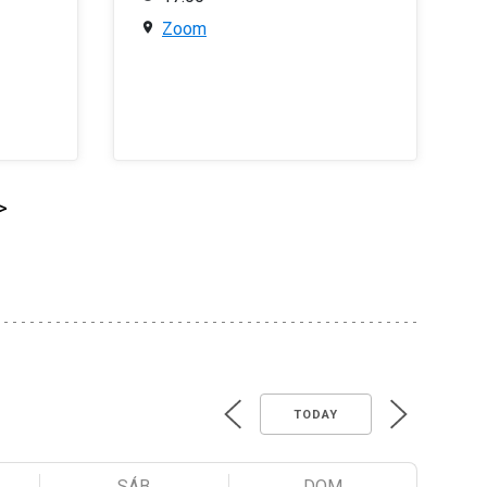
Zoom
>
TODAY
SÁB
DOM