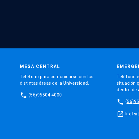
MESA CENTRAL
EMERGE
Teléfono para comunicarse con las
Teléfono e
distintas áreas de la Universidad.
situación 
dentro de
phone
(56)95504 4000
phone
(56)9
launch
Ir al 