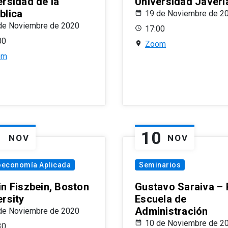
ersidad de la
Universidad Javeri
blica
19 de Noviembre de 2
de Noviembre de 2020
17:00
00
Zoom
om
1
10
NOV
NOV
oeconomía Aplicada
Seminarios
in Fiszbein, Boston
Gustavo Saraiva –
ersity
Escuela de
Administración
de Noviembre de 2020
10 de Noviembre de 2
30