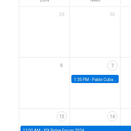
29
30
6
7
1:35 PM -
Pablo Cuba, FED Board
13
14
12:00 AM -
XIX Ridge Forum 2024