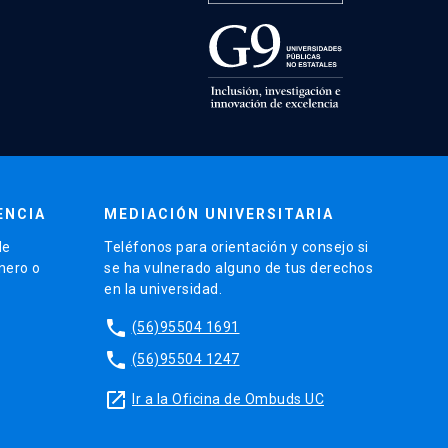
ENCIA
MEDIACIÓN UNIVERSITARIA
de
Teléfonos para orientación y consejo si
énero o
se ha vulnerado alguno de tus derechos
en la universidad.
phone
(56)95504 1691
phone
(56)95504 1247
launch
Ir a la Oficina de Ombuds UC