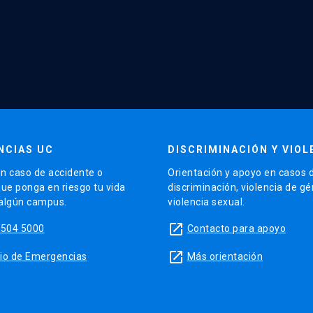
NCIAS UC
DISCRIMINACIÓN Y VIOL
n caso de accidente o
Orientación y apoyo en casos 
que ponga en riesgo tu vida
discriminación, violencia de g
 algún campus.
violencia sexual.
launch
5504 5000
Contacto para apoyo
launch
sitio de Emergencias
Más orientación