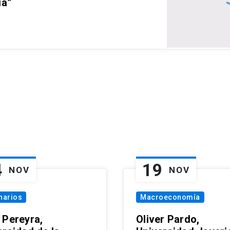
ia”
4
19
NOV
NOV
narios
Macroeconomía
 Pereyra,
Oliver Pardo,