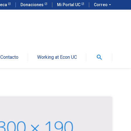
teca
Donaciones
Mi Portal UC
Correo
arrow_drop_down
search
Contacto
Working at Econ UC