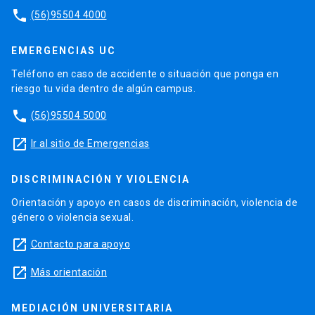
phone
(56)95504 4000
EMERGENCIAS UC
Teléfono en caso de accidente o situación que ponga en
riesgo tu vida dentro de algún campus.
phone
(56)95504 5000
launch
Ir al sitio de Emergencias
DISCRIMINACIÓN Y VIOLENCIA
Orientación y apoyo en casos de discriminación, violencia de
género o violencia sexual.
launch
Contacto para apoyo
launch
Más orientación
MEDIACIÓN UNIVERSITARIA