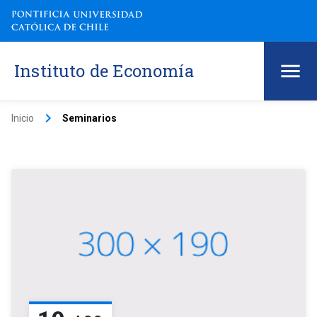
Instituto de Economía
keyboard_arrow_right
Inicio
Seminarios