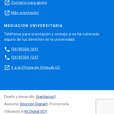
launch
Contacto para apoyo
launch
Más orientación
MEDIACIÓN UNIVERSITARIA
Teléfonos para orientación y consejo si se ha vulnerado
alguno de tus derechos en la universidad.
phone
(56)95504 1691
phone
(56)95504 1247
launch
Ir a la Oficina de Ombuds UC
Diseño y desarrollo:
Urantiacos
Asesoría:
Dirección Digital
, Prorrectoría
Utilizando el
Kit Digital UC