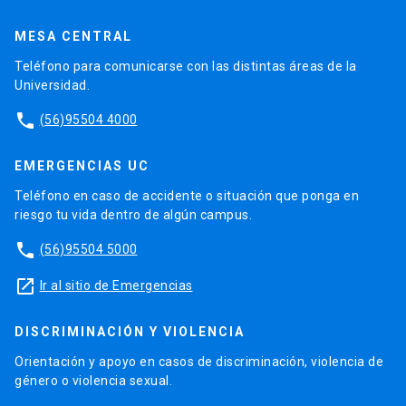
MESA CENTRAL
Teléfono para comunicarse con las distintas áreas de la
Universidad.
phone
(56)95504 4000
EMERGENCIAS UC
Teléfono en caso de accidente o situación que ponga en
riesgo tu vida dentro de algún campus.
phone
(56)95504 5000
launch
Ir al sitio de Emergencias
DISCRIMINACIÓN Y VIOLENCIA
Orientación y apoyo en casos de discriminación, violencia de
género o violencia sexual.