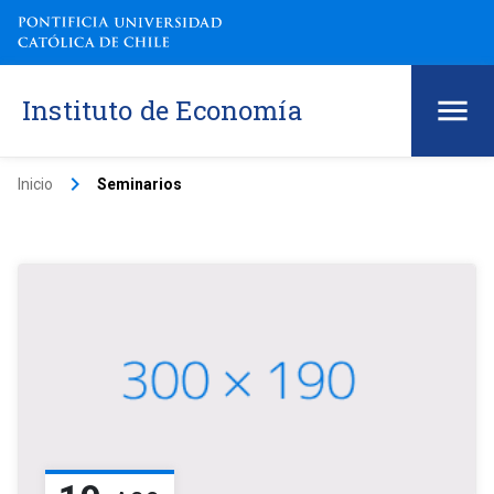
Instituto de Economía
keyboard_arrow_right
Inicio
Seminarios