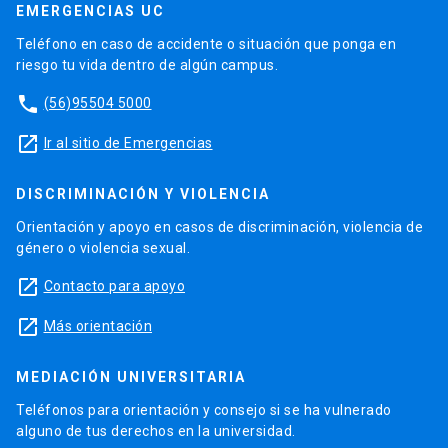
EMERGENCIAS UC
Teléfono en caso de accidente o situación que ponga en
riesgo tu vida dentro de algún campus.
phone
(56)95504 5000
launch
Ir al sitio de Emergencias
DISCRIMINACIÓN Y VIOLENCIA
Orientación y apoyo en casos de discriminación, violencia de
género o violencia sexual.
launch
Contacto para apoyo
launch
Más orientación
MEDIACIÓN UNIVERSITARIA
Teléfonos para orientación y consejo si se ha vulnerado
alguno de tus derechos en la universidad.