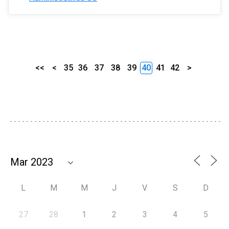
<<
<
35
36
37
38
39
40
41
42
>
L
M
M
J
V
S
D
27
28
1
2
3
4
5