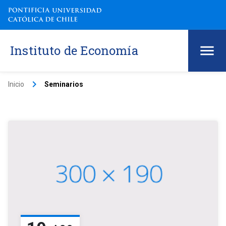
Instituto de Economía
keyboard_arrow_right
Inicio
Seminarios