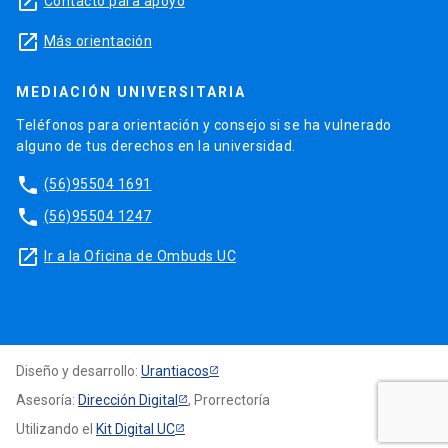
launch
Contacto para apoyo
launch
Más orientación
MEDIACIÓN UNIVERSITARIA
Teléfonos para orientación y consejo si se ha vulnerado
alguno de tus derechos en la universidad.
phone
(56)95504 1691
phone
(56)95504 1247
launch
Ir a la Oficina de Ombuds UC
Diseño y desarrollo:
Urantiacos
Asesoría:
Dirección Digital
, Prorrectoría
Utilizando el
Kit Digital UC