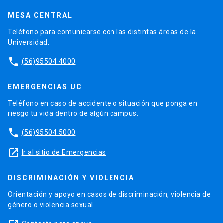
MESA CENTRAL
Teléfono para comunicarse con las distintas áreas de la
Universidad.
phone
(56)95504 4000
EMERGENCIAS UC
Teléfono en caso de accidente o situación que ponga en
riesgo tu vida dentro de algún campus.
phone
(56)95504 5000
launch
Ir al sitio de Emergencias
DISCRIMINACIÓN Y VIOLENCIA
Orientación y apoyo en casos de discriminación, violencia de
género o violencia sexual.