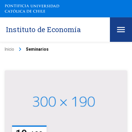
Instituto de Economía
keyboard_arrow_right
Inicio
Seminarios