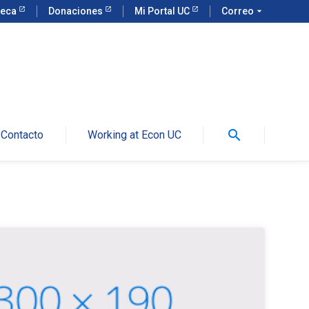
teca
Donaciones
Mi Portal UC
Correo
arrow_drop_down
search
Contacto
Working at Econ UC