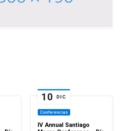
10
DIC
Conferencias
IV Annual Santiago