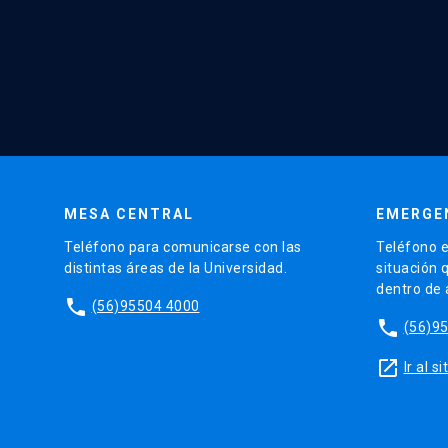
MESA CENTRAL
EMERGE
Teléfono para comunicarse con las
Teléfono e
distintas áreas de la Universidad.
situación 
dentro de
phone
(56)95504 4000
phone
(56)9
launch
Ir al 