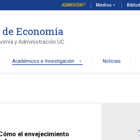
ADMISIÓN
Medios
arrow_drop_down
Biblio
o de Economía
nomía y Administración UC
Académicos e Investigación
Noticias
arrow_drop_down
 Cómo el envejecimiento