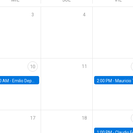
3
4
11
10
0 AM -
Emilio Depetris-Chauvín, Universidad Católica
2:00 PM -
Mauricio Tejada,
17
18
1:00 PM -
Claudio Ferraz, British Col