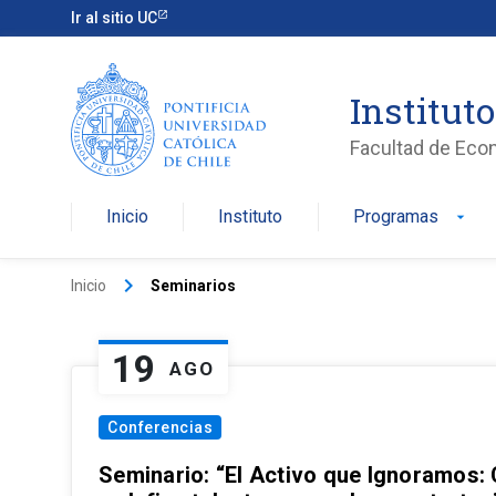
Ir al sitio UC
Institut
Facultad de Eco
Inicio
Instituto
Programas
arrow_drop_down
keyboard_arrow_right
Inicio
Seminarios
19
AGO
Conferencias
Seminario: “El Activo que Ignoramos: