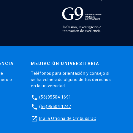
ENCIA
MEDIACIÓN UNIVERSITARIA
de
Teléfonos para orientación y consejo si
énero o
se ha vulnerado alguno de tus derechos
en la universidad.
phone
(56)95504 1691
phone
(56)95504 1247
launch
Ir a la Oficina de Ombuds UC