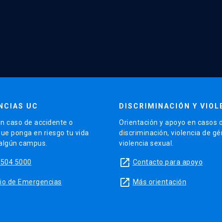
NCIAS UC
DISCRIMINACIÓN Y VIOL
n caso de accidente o
Orientación y apoyo en casos 
que ponga en riesgo tu vida
discriminación, violencia de g
 algún campus.
violencia sexual.
launch
5504 5000
Contacto para apoyo
launch
sitio de Emergencias
Más orientación