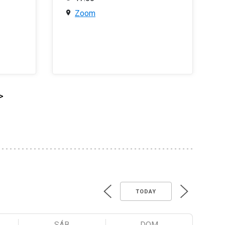
Zoom
>
TODAY
SÁB
DOM