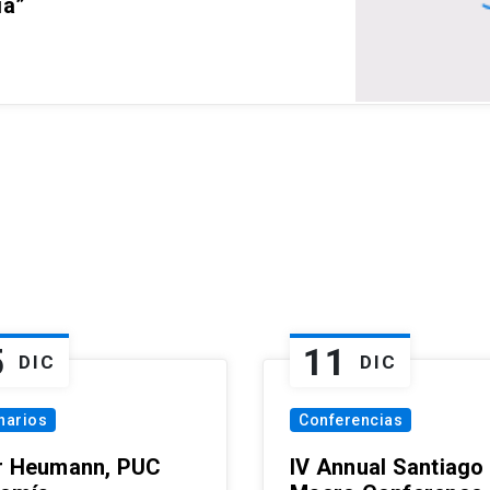
ia”
5
11
DIC
DIC
narios
Conferencias
r Heumann, PUC
IV Annual Santiago