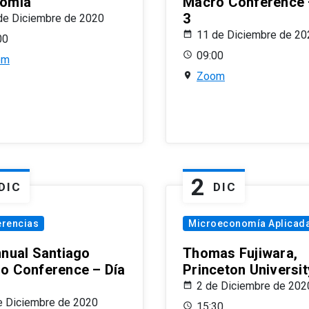
omía
Macro Conference 
3
de Diciembre de 2020
11 de Diciembre de 20
00
09:00
om
Zoom
2
DIC
DIC
erencias
Microeconomía Aplicad
nnual Santiago
Thomas Fujiwara,
o Conference – Día
Princeton Universit
2 de Diciembre de 202
e Diciembre de 2020
15:30