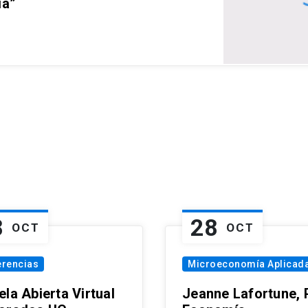
ia”
8
28
OCT
OCT
erencias
Microeconomía Aplicad
la Abierta Virtual
Jeanne Lafortune,