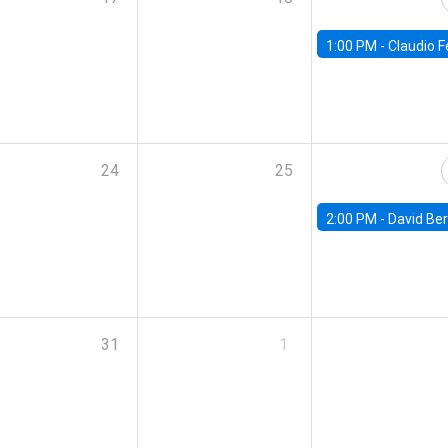
1:00 PM -
Claudio Ferraz, British Col
24
25
2:00 PM -
David Berger, D
31
1