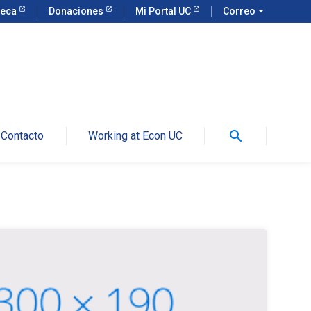
teca
Donaciones
Mi Portal UC
Correo
arrow_drop_down
search
Contacto
Working at Econ UC