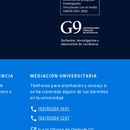
ENCIA
MEDIACIÓN UNIVERSITARIA
de
Teléfonos para orientación y consejo si
énero o
se ha vulnerado alguno de tus derechos
en la universidad.
phone
(56)95504 1691
phone
(56)95504 1247
launch
Ir a la Oficina de Ombuds UC