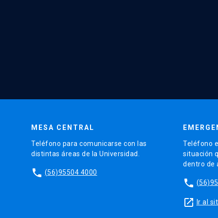
MESA CENTRAL
EMERGE
Teléfono para comunicarse con las
Teléfono e
distintas áreas de la Universidad.
situación 
dentro de
phone
(56)95504 4000
phone
(56)9
launch
Ir al 