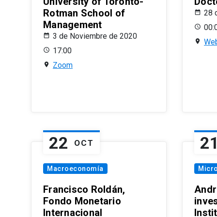
University of Toronto-
Doct
Rotman School of
28 
Management
00:
3 de Noviembre de 2020
Web
17:00
Zoom
22
2
OCT
Macroeconomía
Micr
Francisco Roldán,
Andr
Fondo Monetario
inve
Internacional
Inst