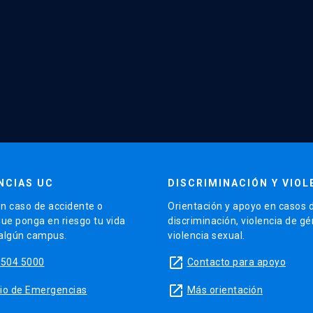
NCIAS UC
DISCRIMINACIÓN Y VIOL
n caso de accidente o
Orientación y apoyo en casos 
que ponga en riesgo tu vida
discriminación, violencia de g
 algún campus.
violencia sexual.
launch
5504 5000
Contacto para apoyo
launch
sitio de Emergencias
Más orientación