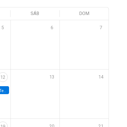
SÁB
DOM
5
6
7
13
14
12
 UDP
20
21
19