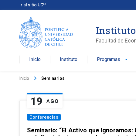
Ir al sitio UC
Institut
Facultad de Eco
Inicio
Instituto
Programas
arrow_drop_down
keyboard_arrow_right
Inicio
Seminarios
19
AGO
Conferencias
Seminario: “El Activo que Ignoramos: