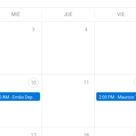
MIÉ
JUE
VIE
3
4
11
10
0 AM -
Emilio Depetris-Chauvín, Universidad Católica
2:00 PM -
Mauricio Tejada,
17
18