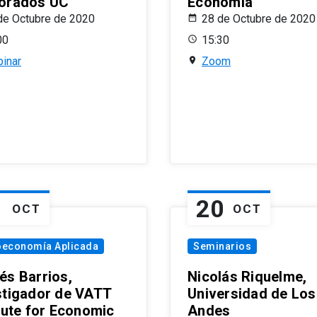
orados UC
Economía
de Octubre de 2020
28 de Octubre de 2020
00
15:30
inar
Zoom
1
20
OCT
OCT
oeconomía Aplicada
Seminarios
és Barrios,
Nicolás Riquelme,
stigador de VATT
Universidad de Los
itute for Economic
Andes