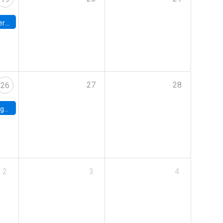
umbia
27
28
26
uke
2
3
4