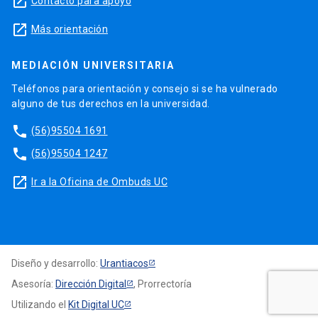
launch
Contacto para apoyo
launch
Más orientación
MEDIACIÓN UNIVERSITARIA
Teléfonos para orientación y consejo si se ha vulnerado
alguno de tus derechos en la universidad.
phone
(56)95504 1691
phone
(56)95504 1247
launch
Ir a la Oficina de Ombuds UC
Diseño y desarrollo:
Urantiacos
Asesoría:
Dirección Digital
, Prorrectoría
Utilizando el
Kit Digital UC