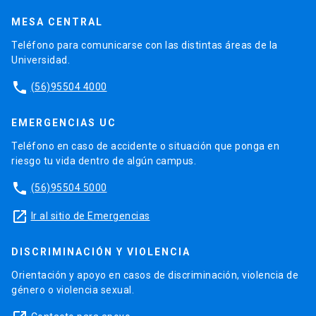
MESA CENTRAL
Teléfono para comunicarse con las distintas áreas de la
Universidad.
phone
(56)95504 4000
EMERGENCIAS UC
Teléfono en caso de accidente o situación que ponga en
riesgo tu vida dentro de algún campus.
phone
(56)95504 5000
launch
Ir al sitio de Emergencias
DISCRIMINACIÓN Y VIOLENCIA
Orientación y apoyo en casos de discriminación, violencia de
género o violencia sexual.