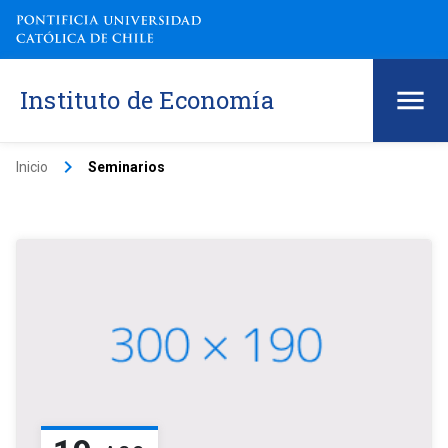
Instituto de Economía
keyboard_arrow_right
Inicio
Seminarios