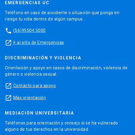
EMERGENCIAS UC
Teléfono en caso de accidente o situación que ponga en
riesgo tu vida dentro de algún campus.
phone
(56)95504 5000
launch
Ir al sitio de Emergencias
DISCRIMINACIÓN Y VIOLENCIA
Orientación y apoyo en casos de discriminación, violencia de
género o violencia sexual.
launch
Contacto para apoyo
launch
Más orientación
MEDIACIÓN UNIVERSITARIA
Teléfonos para orientación y consejo si se ha vulnerado
alguno de tus derechos en la universidad.