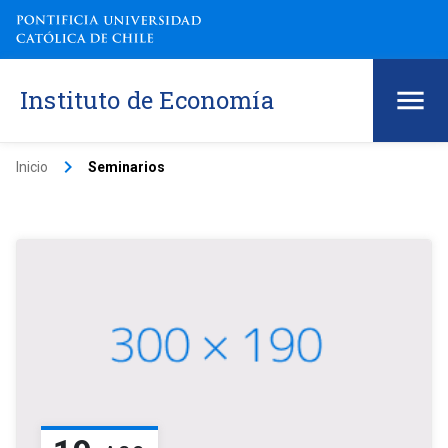
Instituto de Economía
keyboard_arrow_right
Inicio
Seminarios