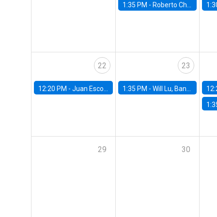
1:35 PM -
Roberto Chang, Rutgers University
1:3
22
23
12:20 PM -
Juan Escobar, Universidad de Chile
1:35 PM -
Will Lu, Banco Central de Chile
12:
1:3
29
30