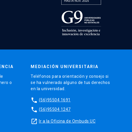
ENCIA
MEDIACIÓN UNIVERSITARIA
de
Teléfonos para orientación y consejo si
énero o
se ha vulnerado alguno de tus derechos
en la universidad.
phone
(56)95504 1691
phone
(56)95504 1247
launch
Ir a la Oficina de Ombuds UC