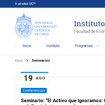
Ir al sitio UC
Institut
Facultad de Eco
Inicio
Instituto
Programas
arrow_drop_down
keyboard_arrow_right
Inicio
Seminarios
19
AGO
Conferencias
Seminario: “El Activo que Ignoramos: