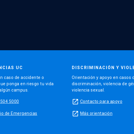
NCIAS UC
DISCRIMINACIÓN Y VIOL
n caso de accidente o
Orientación y apoyo en casos 
que ponga en riesgo tu vida
discriminación, violencia de g
 algún campus.
violencia sexual.
launch
5504 5000
Contacto para apoyo
launch
sitio de Emergencias
Más orientación