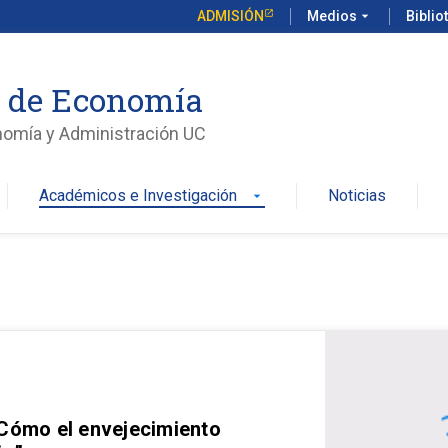
ADMISIÓN
Medios
arrow_drop_down
Biblio
o de Economía
nomía y Administración UC
Académicos e Investigación
Noticias
arrow_drop_down
 Cómo el envejecimiento