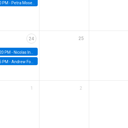
0 PM -
Petra Moser, NYU Stern
25
24
20 PM -
Nicolas Inostroza, Rotman School of Management, University of Toronto
5 PM -
Andrew Foster, Brown University
1
2