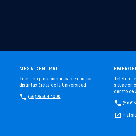
MESA CENTRAL
EMERGE
Teléfono para comunicarse con las
Teléfono e
distintas áreas de la Universidad.
situación 
dentro de
phone
(56)95504 4000
phone
(56)9
launch
Ir al 