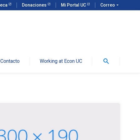
teca
Donaciones
Mi Portal UC
Correo
arrow_drop_down
search
Contacto
Working at Econ UC