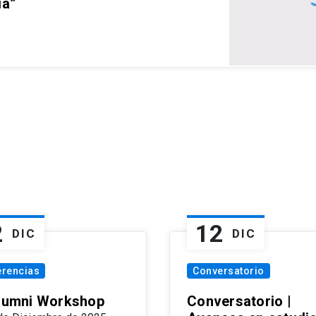
ia”
2
12
DIC
DIC
erencias
Conversatorio
Alumni Workshop
Conversatorio |