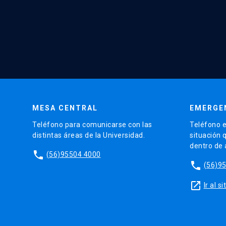
MESA CENTRAL
EMERGE
Teléfono para comunicarse con las
Teléfono e
distintas áreas de la Universidad.
situación 
dentro de
phone
(56)95504 4000
phone
(56)9
launch
Ir al 