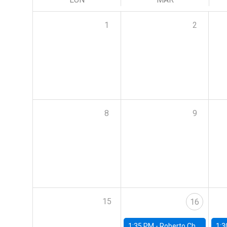
1
2
8
9
15
16
1:35 PM -
Roberto Chang, Rutgers University
1:3