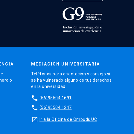
ENCIA
MEDIACIÓN UNIVERSITARIA
de
Teléfonos para orientación y consejo si
énero o
se ha vulnerado alguno de tus derechos
en la universidad.
phone
(56)95504 1691
phone
(56)95504 1247
launch
Ir a la Oficina de Ombuds UC