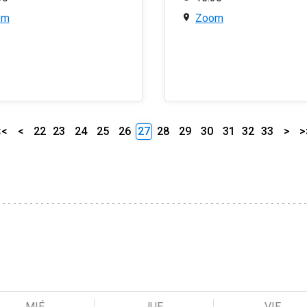
om
Zoom
<<
<
22
23
24
25
26
27
28
29
30
31
32
33
>
>
MIÉ
JUE
VIE