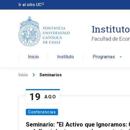
Ir al sitio UC
Institut
Facultad de Eco
Inicio
Instituto
Programas
arrow_drop_down
keyboard_arrow_right
Inicio
Seminarios
19
AGO
Conferencias
Seminario: “El Activo que Ignoramos: