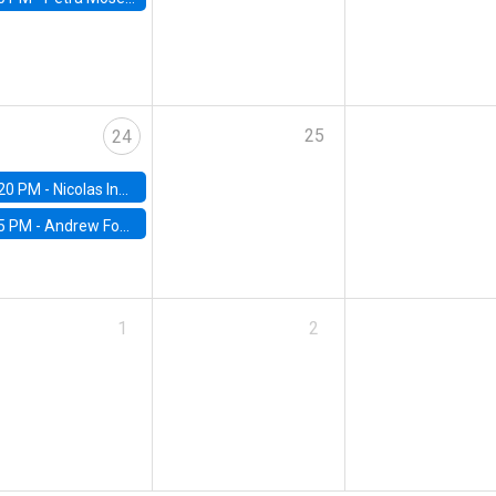
25
24
20 PM -
Nicolas Inostroza, Rotman School of Management, University of Toronto
5 PM -
Andrew Foster, Brown University
1
2