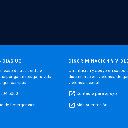
NCIAS UC
DISCRIMINACIÓN Y VIOL
n caso de accidente o
Orientación y apoyo en casos 
que ponga en riesgo tu vida
discriminación, violencia de g
 algún campus.
violencia sexual.
launch
5504 5000
Contacto para apoyo
launch
sitio de Emergencias
Más orientación