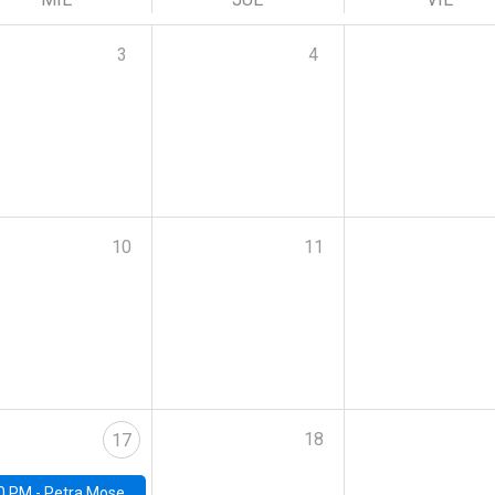
3
4
10
11
18
17
0 PM -
Petra Moser, NYU Stern