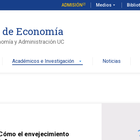
ADMISIÓN
Medios
arrow_drop_down
Biblio
o de Economía
nomía y Administración UC
Académicos e Investigación
Noticias
arrow_drop_down
 Cómo el envejecimiento