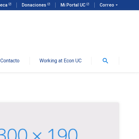
teca
Donaciones
Mi Portal UC
Correo
arrow_drop_down
search
Contacto
Working at Econ UC