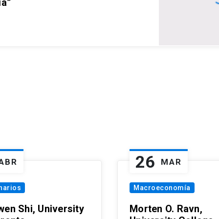
ia”
26
ABR
MAR
narios
Macroeconomía
wen Shi, University
Morten O. Ravn,