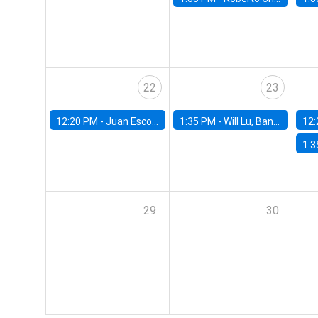
22
23
12:20 PM -
Juan Escobar, Universidad de Chile
1:35 PM -
Will Lu, Banco Central de Chile
12:
1:3
29
30