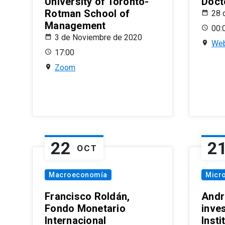
University of Toronto-
Doct
Rotman School of
28 
Management
00:
3 de Noviembre de 2020
Web
17:00
Zoom
22
2
OCT
Macroeconomía
Micr
Francisco Roldán,
Andr
Fondo Monetario
inve
Internacional
Inst