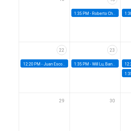
1:35 PM -
Roberto Chang, Rutgers University
1:3
22
23
12:20 PM -
Juan Escobar, Universidad de Chile
1:35 PM -
Will Lu, Banco Central de Chile
12:
1:3
29
30