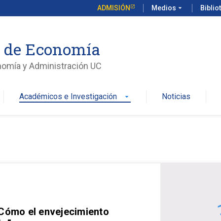
ADMISIÓN
Medios
arrow_drop_down
Biblio
o de Economía
nomía y Administración UC
Académicos e Investigación
Noticias
arrow_drop_down
 Cómo el envejecimiento