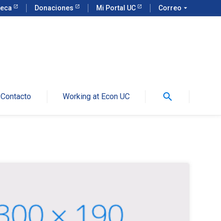
teca
Donaciones
Mi Portal UC
Correo
arrow_drop_down
search
Contacto
Working at Econ UC