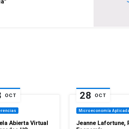
ia”
8
28
OCT
OCT
erencias
Microeconomía Aplicad
la Abierta Virtual
Jeanne Lafortune,