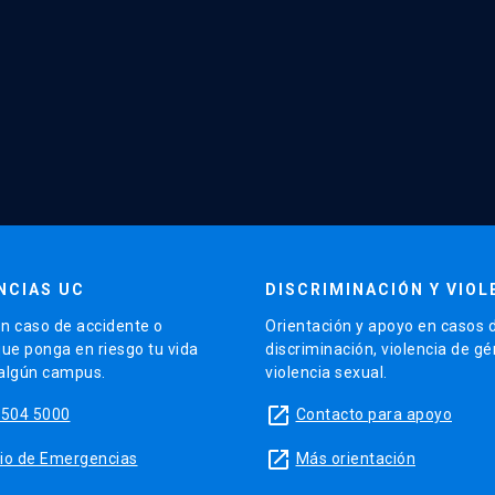
NCIAS UC
DISCRIMINACIÓN Y VIOL
n caso de accidente o
Orientación y apoyo en casos 
que ponga en riesgo tu vida
discriminación, violencia de g
 algún campus.
violencia sexual.
launch
5504 5000
Contacto para apoyo
launch
sitio de Emergencias
Más orientación