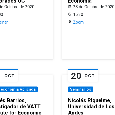
orados UC
Economía
de Octubre de 2020
28 de Octubre de 2020
00
15:30
inar
Zoom
1
20
OCT
OCT
oeconomía Aplicada
Seminarios
és Barrios,
Nicolás Riquelme,
stigador de VATT
Universidad de Los
itute for Economic
Andes