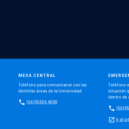
MESA CENTRAL
EMERGE
Teléfono para comunicarse con las
Teléfono e
distintas áreas de la Universidad.
situación 
dentro de
phone
(56)95504 4000
phone
(56)9
launch
Ir al 