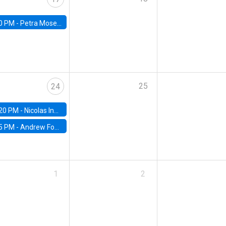
0 PM -
Petra Moser, NYU Stern
25
24
20 PM -
Nicolas Inostroza, Rotman School of Management, University of Toronto
5 PM -
Andrew Foster, Brown University
1
2