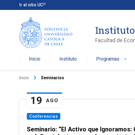
Ir al sitio UC
Institut
Facultad de Eco
Inicio
Instituto
Programas
arrow_drop_down
keyboard_arrow_right
Inicio
Seminarios
19
AGO
Conferencias
Seminario: “El Activo que Ignoramos: