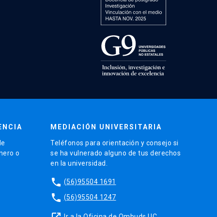
ENCIA
MEDIACIÓN UNIVERSITARIA
de
Teléfonos para orientación y consejo si
énero o
se ha vulnerado alguno de tus derechos
en la universidad.
phone
(56)95504 1691
phone
(56)95504 1247
launch
Ir a la Oficina de Ombuds UC