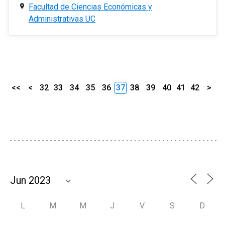
Facultad de Ciencias Económicas y
Administrativas UC
<<
<
32
33
34
35
36
37
38
39
40
41
42
>
L
M
M
J
V
S
D