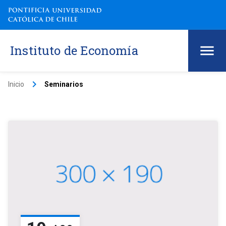
Instituto de Economía
keyboard_arrow_right
Inicio
Seminarios