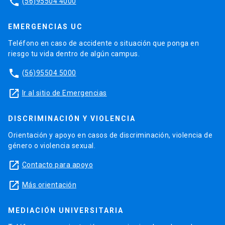
phone
(56)95504 4000
EMERGENCIAS UC
Teléfono en caso de accidente o situación que ponga en
riesgo tu vida dentro de algún campus.
phone
(56)95504 5000
launch
Ir al sitio de Emergencias
DISCRIMINACIÓN Y VIOLENCIA
Orientación y apoyo en casos de discriminación, violencia de
género o violencia sexual.
launch
Contacto para apoyo
launch
Más orientación
MEDIACIÓN UNIVERSITARIA