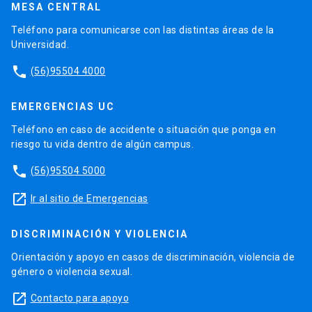
MESA CENTRAL
Teléfono para comunicarse con las distintas áreas de la
Universidad.
phone
(56)95504 4000
EMERGENCIAS UC
Teléfono en caso de accidente o situación que ponga en
riesgo tu vida dentro de algún campus.
phone
(56)95504 5000
launch
Ir al sitio de Emergencias
DISCRIMINACIÓN Y VIOLENCIA
Orientación y apoyo en casos de discriminación, violencia de
género o violencia sexual.
launch
Contacto para apoyo