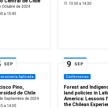
o Central de Chile
13:30 a 14:30
e Octubre de 2024
50 a 15:45
5
9
SEP
SEP
oeconomía Aplicada
Conferencias
cisco Pino,
Forest and Indigen
ersidad de Chile
land policies in Lati
America: Lessons 
de Septiembre de 2024
the Chilean Experi
35 a 14:30