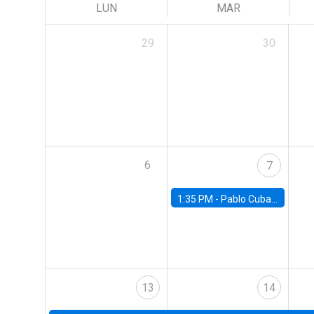
LUN
MAR
29
30
6
7
1:35 PM -
Pablo Cuba, FED Board
13
14