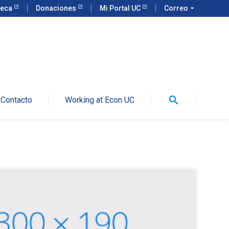
teca
Donaciones
Mi Portal UC
Correo
arrow_drop_down
search
Contacto
Working at Econ UC