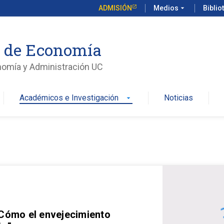
ADMISIÓN
Medios
arrow_drop_down
Biblio
o de Economía
nomía y Administración UC
Académicos e Investigación
Noticias
arrow_drop_down
 Cómo el envejecimiento