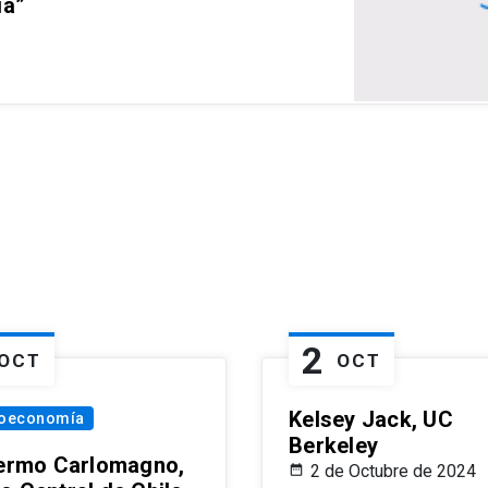
ia”
2
OCT
OCT
Kelsey Jack, UC
oeconomía
Berkeley
lermo Carlomagno,
2 de Octubre de 2024