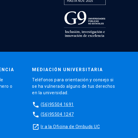
ENCIA
MEDIACIÓN UNIVERSITARIA
de
Teléfonos para orientación y consejo si
énero o
se ha vulnerado alguno de tus derechos
en la universidad.
phone
(56)95504 1691
phone
(56)95504 1247
launch
Ir a la Oficina de Ombuds UC