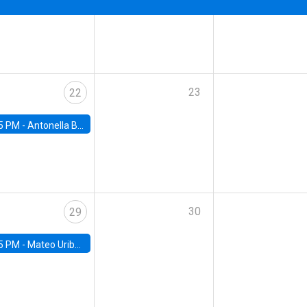
23
22
5 PM -
Antonella Bancalari, Institute for Fiscal Studies (IFS) and Research Associate at University College London (UCL)
30
29
5 PM -
Mateo Uribe-Castro, Universidad de los Andes (Colombia)