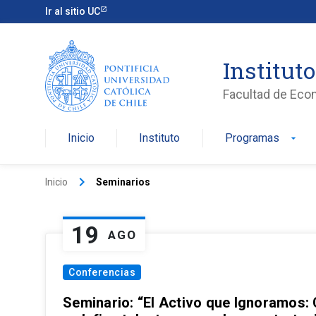
Ir al sitio UC
Institut
Facultad de Eco
Inicio
Instituto
Programas
arrow_drop_down
keyboard_arrow_right
Inicio
Seminarios
19
AGO
Conferencias
Seminario: “El Activo que Ignoramos: