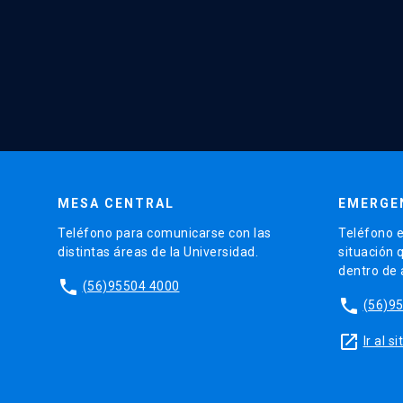
MESA CENTRAL
EMERGE
Teléfono para comunicarse con las
Teléfono e
distintas áreas de la Universidad.
situación 
dentro de
phone
(56)95504 4000
phone
(56)9
launch
Ir al 