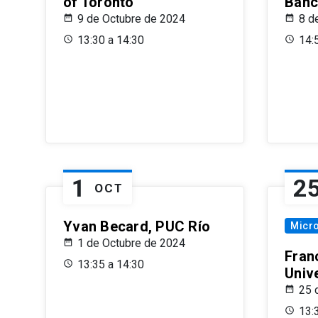
of Toronto
Banc
9 de Octubre de 2024
8 d
13:30 a 14:30
14:
1
2
OCT
Yvan Becard, PUC Río
Micr
1 de Octubre de 2024
Fran
13:35 a 14:30
Univ
25 
13: