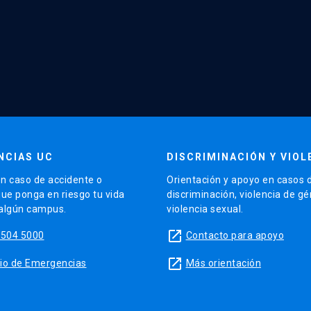
NCIAS UC
DISCRIMINACIÓN Y VIOL
n caso de accidente o
Orientación y apoyo en casos 
que ponga en riesgo tu vida
discriminación, violencia de g
 algún campus.
violencia sexual.
launch
5504 5000
Contacto para apoyo
launch
sitio de Emergencias
Más orientación