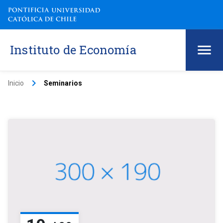
Instituto de Economía
keyboard_arrow_right
Inicio
Seminarios