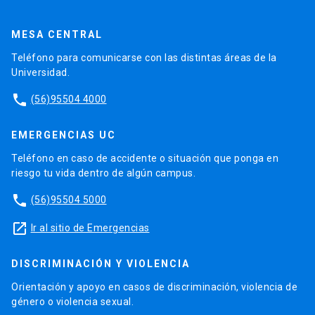
MESA CENTRAL
Teléfono para comunicarse con las distintas áreas de la
Universidad.
phone
(56)95504 4000
EMERGENCIAS UC
Teléfono en caso de accidente o situación que ponga en
riesgo tu vida dentro de algún campus.
phone
(56)95504 5000
launch
Ir al sitio de Emergencias
DISCRIMINACIÓN Y VIOLENCIA
Orientación y apoyo en casos de discriminación, violencia de
género o violencia sexual.