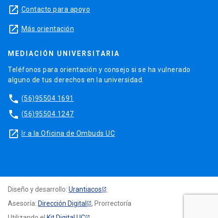
launch
Contacto para apoyo
launch
Más orientación
MEDIACIÓN UNIVERSITARIA
Teléfonos para orientación y consejo si se ha vulnerado
alguno de tus derechos en la universidad.
phone
(56)95504 1691
phone
(56)95504 1247
launch
Ir a la Oficina de Ombuds UC
Diseño y desarrollo:
Urantiacos
Asesoría:
Dirección Digital
, Prorrectoría
Utilizando el
Kit Digital UC