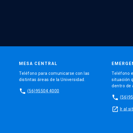
MESA CENTRAL
EMERGE
Teléfono para comunicarse con las
Teléfono e
distintas áreas de la Universidad.
situación 
dentro de
phone
(56)95504 4000
phone
(56)9
launch
Ir al 