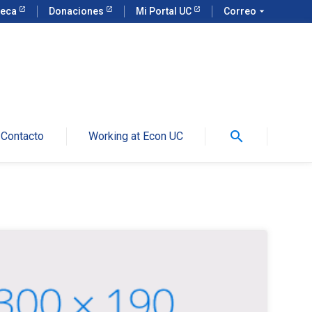
teca
Donaciones
Mi Portal UC
Correo
arrow_drop_down
search
Contacto
Working at Econ UC