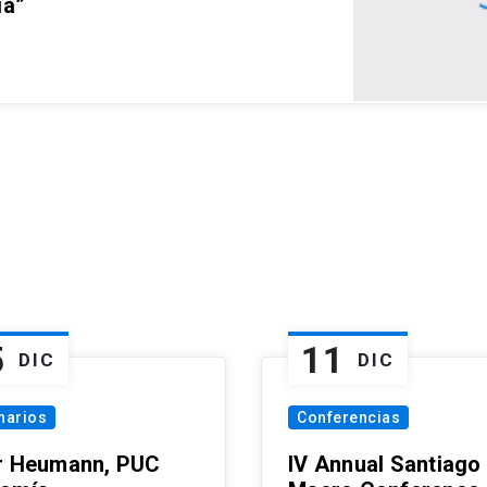
ia”
5
11
DIC
DIC
narios
Conferencias
r Heumann, PUC
IV Annual Santiago