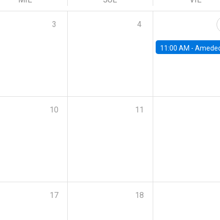
3
4
11:00 AM -
Amedeo Piolatto, Universidad Autónoma de Barcelon
10
11
17
18