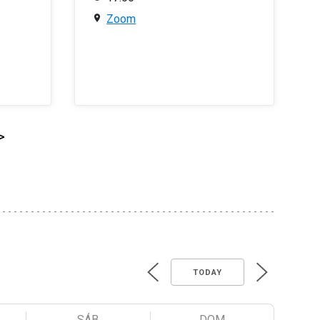
Zoom
>
TODAY
SÁB
DOM