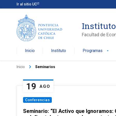
Ir al sitio UC
Institut
Facultad de Eco
Inicio
Instituto
Programas
arrow_drop_down
keyboard_arrow_right
Inicio
Seminarios
19
AGO
Conferencias
Seminario: “El Activo que Ignoramos: