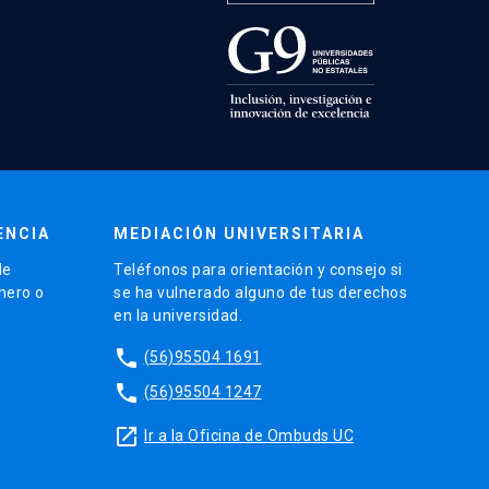
ENCIA
MEDIACIÓN UNIVERSITARIA
de
Teléfonos para orientación y consejo si
énero o
se ha vulnerado alguno de tus derechos
en la universidad.
phone
(56)95504 1691
phone
(56)95504 1247
launch
Ir a la Oficina de Ombuds UC