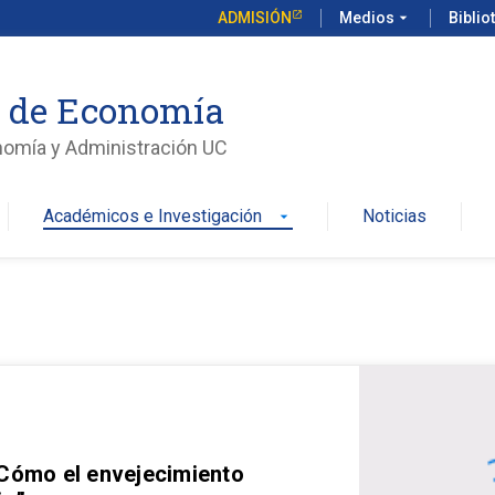
ADMISIÓN
Medios
arrow_drop_down
Biblio
o de Economía
nomía y Administración UC
Académicos e Investigación
Noticias
arrow_drop_down
 Cómo el envejecimiento