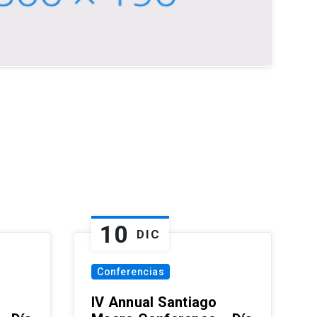
10
DIC
Conferencias
IV Annual Santiago