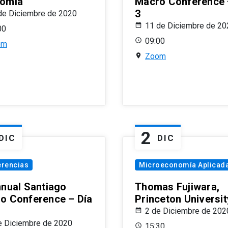
omía
Macro Conference 
3
de Diciembre de 2020
11 de Diciembre de 20
00
09:00
om
Zoom
2
DIC
DIC
erencias
Microeconomía Aplicad
nnual Santiago
Thomas Fujiwara,
o Conference – Día
Princeton Universit
2 de Diciembre de 202
e Diciembre de 2020
15:30