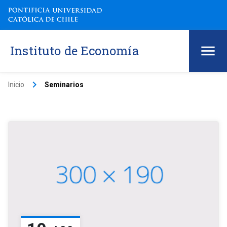
Instituto de Economía
keyboard_arrow_right
Inicio
Seminarios