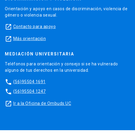
Orientación y apoyo en casos de discriminación, violencia de
género o violencia sexual.
launch
Contacto para apoyo
launch
Más orientación
MEDIACIÓN UNIVERSITARIA
Teléfonos para orientación y consejo si se ha vulnerado
alguno de tus derechos en la universidad.
phone
(56)95504 1691
phone
(56)95504 1247
launch
Ir a la Oficina de Ombuds UC