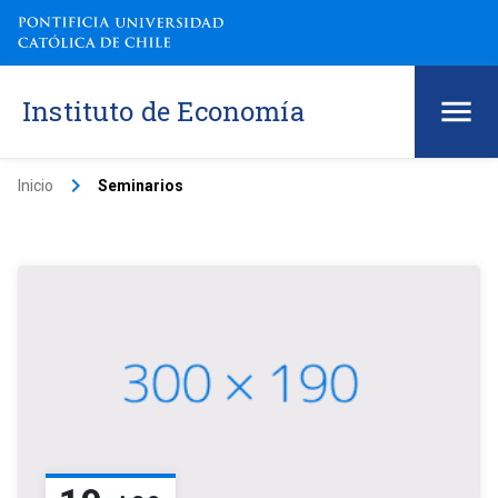
Instituto de Economía
keyboard_arrow_right
Inicio
Seminarios