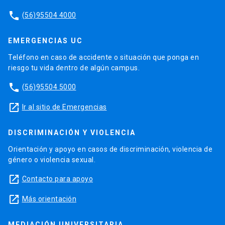
phone
(56)95504 4000
EMERGENCIAS UC
Teléfono en caso de accidente o situación que ponga en
riesgo tu vida dentro de algún campus.
phone
(56)95504 5000
launch
Ir al sitio de Emergencias
DISCRIMINACIÓN Y VIOLENCIA
Orientación y apoyo en casos de discriminación, violencia de
género o violencia sexual.
launch
Contacto para apoyo
launch
Más orientación
MEDIACIÓN UNIVERSITARIA