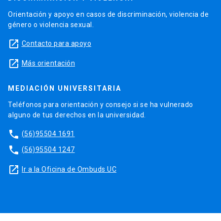
Orientación y apoyo en casos de discriminación, violencia de
género o violencia sexual.
launch
Contacto para apoyo
launch
Más orientación
MEDIACIÓN UNIVERSITARIA
Teléfonos para orientación y consejo si se ha vulnerado
alguno de tus derechos en la universidad.
phone
(56)95504 1691
phone
(56)95504 1247
launch
Ir a la Oficina de Ombuds UC