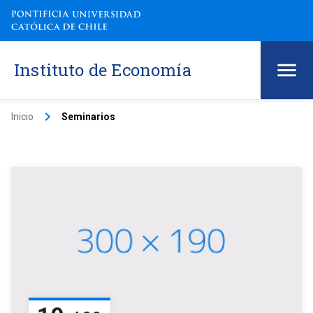
Instituto de Economía
keyboard_arrow_right
Inicio
Seminarios