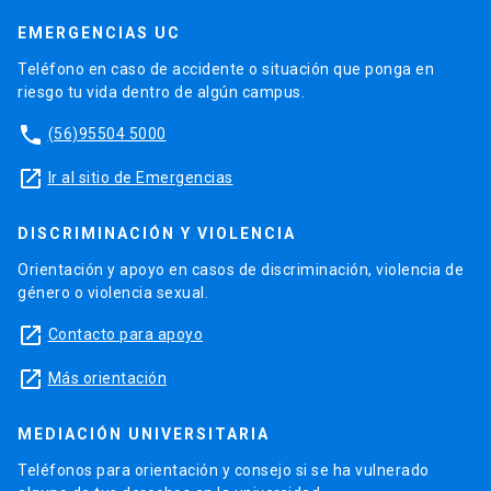
EMERGENCIAS UC
Teléfono en caso de accidente o situación que ponga en
riesgo tu vida dentro de algún campus.
phone
(56)95504 5000
launch
Ir al sitio de Emergencias
DISCRIMINACIÓN Y VIOLENCIA
Orientación y apoyo en casos de discriminación, violencia de
género o violencia sexual.
launch
Contacto para apoyo
launch
Más orientación
MEDIACIÓN UNIVERSITARIA
Teléfonos para orientación y consejo si se ha vulnerado