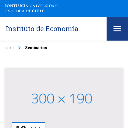
Instituto de Economía
keyboard_arrow_right
Inicio
Seminarios