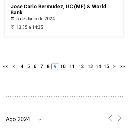
Jose Carlo Bermudez, UC (ME) & World
Bank
5 de Junio de 2024
13:35 a 14:35
<<
<
4
5
6
7
8
9
10
11
12
13
14
15
>
>>