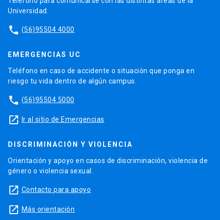
Teléfono para comunicarse con las distintas áreas de la
Universidad.
phone
(56)95504 4000
EMERGENCIAS UC
Teléfono en caso de accidente o situación que ponga en
riesgo tu vida dentro de algún campus.
phone
(56)95504 5000
launch
Ir al sitio de Emergencias
DISCRIMINACIÓN Y VIOLENCIA
Orientación y apoyo en casos de discriminación, violencia de
género o violencia sexual.
launch
Contacto para apoyo
launch
Más orientación