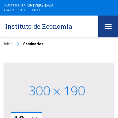
Instituto de Economía
keyboard_arrow_right
Inicio
Seminarios